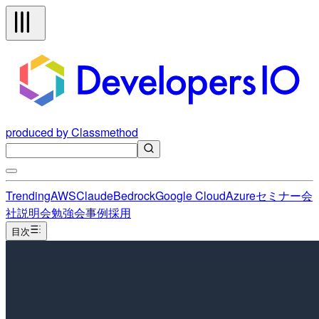
produced by Classmethod
Trending
AWS
Claude
Bedrock
Google Cloud
Azure
セミナー
会
社説明会
勉強会
事例
採用
目次