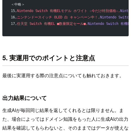
＜中略＞
15,
Nintendo Switch 有機ELモデル ホワイト ☆今だけ特別価格☆,
Nint
16,
ニンテンドースイッチ OLED 白 キャンペーン中！,
Nintendo Swit
17,
任天堂 Switch 有機EL ■数量限定セール■,
Nintendo Switch 有機
5. 実運用でのポイントと注意点
最後に実運用する際の注意点についても触れておきます。
出力結果について
生成AIが毎回同じ結果を返してくれるとは限りません。ま
た、場合によってはドメイン知識をもった人に生成AIの出力
結果を確認してもらわないと、そのままではデータが使えな