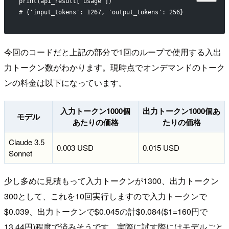
print(api_result["usage"])
# {'input_tokens': 1267, 'output_tokens': 256}
今回のコードだと上記の部分で1回のループで使用する入出
力トークン数がわかります。現時点でオンデマンドのトーク
ンの料金は以下になっています。
入力トークン1000個
出力トークン1000個あ
モデル
あたりの価格
たりの価格
Claude 3.5
0.003 USD
0.015 USD
Sonnet
少し多めに見積もって入力トークンが1300、出力トークン
300として、これを10回実行しますので入力トークンで
$0.039、出力トークンで$0.045の計$0.084($1=160円で
13.44円)程度で済みそうです。実際に試す際にはモデルごと