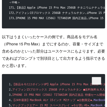
＜中略＞
171,【新品】Apple iPhone 15 Pro Max 256GB チタニウムナチュラル,Ap
172,アイフォン15プロマックス 256GB ナチュラルチタン,iPhone 15 Pro
173,IPHONE 15 PRO MAX (256G) TITANIUM 国内正規品,iPhone 15 P
以下はうまくいったケースの例です。商品名をモデル名
（iPhone 15 Pro Max）までにするのか、容量・サイズまで
含めるのかといった部分はユースケースにもよります。必要
であればプロンプトで別項目として出力するよう指示できる
かと思います。
1,
【新品＆今だけポイントUP】Apple iPhone 15 Pro Max 256GB
2,
アイフォン15プロマックス 256GB ナチュラルチタン ■送料無料＆大人気
3,
IPHONE 15 PRO MAX (256G) TITANIUM 国内正規品 特価セール開催
4,
【24年最新】MacBook Air 15インチ M2チップ ◆台数限定◆,
MacBook
5,
マックブックエアー 15 M2 スペースグレイ ★今が買い時★,
MacBook 