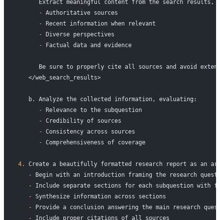
      Extract meaningful content from the search results, 
      -
 Authoritative sources
      -
 Recent information when relevant
      -
 Diverse perspectives
      -
 Factual data and evidence
      Be sure to properly cite all sources and avoid exten
   </web_search_results>
   b. Analyze the collected information, evaluating:
      -
 Relevance to the subquestion
      -
 Credibility of sources
      -
 Consistency across sources
      -
 Comprehensiveness of coverage
4.
 Create a beautifully formatted research report as an ar
   -
 Begin with an introduction framing the research quest
   -
 Include separate sections for each subquestion with f
   -
 Synthesize information across sections
   -
 Provide a conclusion answering the main research ques
   -
 Include proper citations of all sources