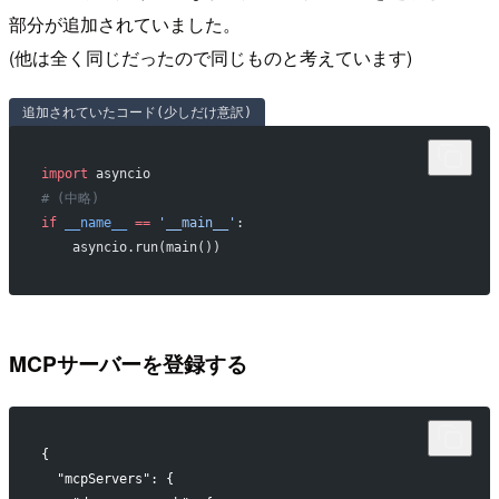
部分が追加されていました。
(他は全く同じだったので同じものと考えています)
追加されていたコード(少しだけ意訳)
import
 asyncio
# (中略)
if
 __name__
 ==
 '__main__'
:
    asyncio.run(main())
MCPサーバーを登録する
{
  "mcpServers": {