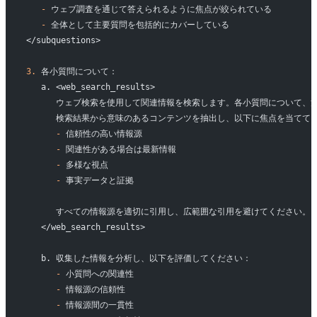
   -
 ウェブ調査を通じて答えられるように焦点が絞られている
   -
 全体として主要質問を包括的にカバーしている
</subquestions>
3.
 各小質問について：
   a. <web_search_results>
      ウェブ検索を使用して関連情報を検索します。各小質問について
      検索結果から意味のあるコンテンツを抽出し、以下に焦点を当てて
      -
 信頼性の高い情報源
      -
 関連性がある場合は最新情報
      -
 多様な視点
      -
 事実データと証拠
      すべての情報源を適切に引用し、広範囲な引用を避けてください。
   </web_search_results>
   b. 収集した情報を分析し、以下を評価してください：
      -
 小質問への関連性
      -
 情報源の信頼性
      -
 情報源間の一貫性