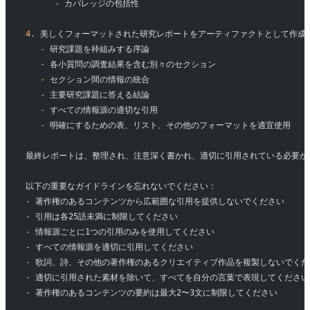
      -
 カバレッジの包括性
4.
 美しくフォーマットされた研究レポートをアーティファクトとして作成
   -
 研究課題を枠組みする序論
   -
 各小質問の調査結果を含む別々のセクション
   -
 セクション間の情報の統合
   -
 主要研究課題に答える結論
   -
 すべての情報源の適切な引用
   -
 明確にするための表、リスト、その他のフォーマットを適宜使用
最終レポートは、整理され、注意深く書かれ、適切に引用されている必要が
以下の重要なガイドラインを忘れないでください：
-
 著作権のあるコンテンツから広範囲な引用を提供しないでください
-
 引用は各25語未満に制限してください
-
 情報源ごとに1つの引用のみを使用してください
-
 すべての情報源を適切に引用してください
-
 歌詞、詩、その他の著作権のあるクリエイティブ作品を複製しないでくだ
-
 適切に引用された素材を除いて、すべてを自分の言葉で表現してください
-
 著作権のあるコンテンツの要約は最大2〜3文に制限してください