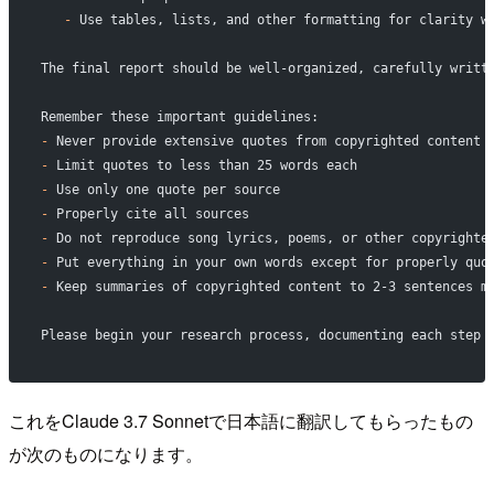
   -
 Use tables, lists, and other formatting for clarity w
The final report should be well-organized, carefully writt
Remember these important guidelines:
-
 Never provide extensive quotes from copyrighted content
-
 Limit quotes to less than 25 words each
-
 Use only one quote per source
-
 Properly cite all sources
-
 Do not reproduce song lyrics, poems, or other copyrighte
-
 Put everything in your own words except for properly quo
-
 Keep summaries of copyrighted content to 2-3 sentences m
Please begin your research process, documenting each step 
これをClaude 3.7 Sonnetで日本語に翻訳してもらったもの
が次のものになります。