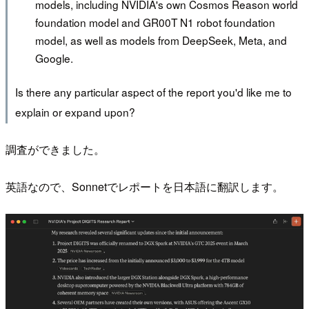
models, including NVIDIA's own Cosmos Reason world
foundation model and GR00T N1 robot foundation
model, as well as models from DeepSeek, Meta, and
Google.
Is there any particular aspect of the report you'd like me to
explain or expand upon?
調査ができました。
英語なので、Sonnetでレポートを日本語に翻訳します。