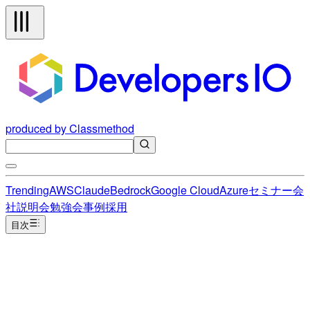
produced by Classmethod
Trending
AWS
Claude
Bedrock
Google Cloud
Azure
セミナー
会
社説明会
勉強会
事例
採用
目次