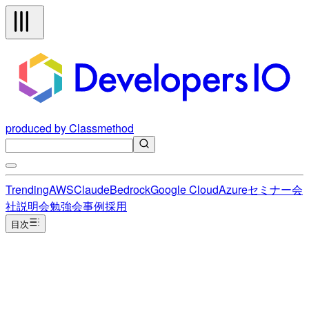
produced by Classmethod
Trending
AWS
Claude
Bedrock
Google Cloud
Azure
セミナー
会
社説明会
勉強会
事例
採用
目次