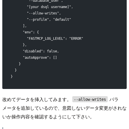
        "--database_user",
        "[your dsql username]",
        "--allow-writes",
        "--profile", "default"
      ],
      "env": {
        "FASTMCP_LOG_LEVEL": "ERROR"
      },
      "disabled": false,
      "autoApprove": []
    }
  }
}
改めてデータを挿入してみます。
パラ
--allow-writes
メータを追加しているので、意図しないデータ変更がされな
いか操作内容を確認するようにして下さい。