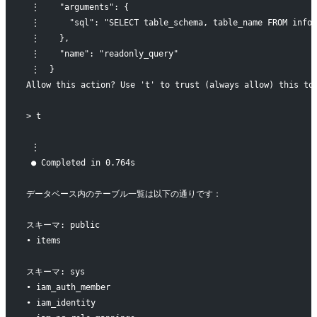
 ⋮    "arguments": {
 ⋮      "sql": "SELECT table_schema, table_name FROM infor
 ⋮    },
 ⋮    "name": "readonly_query"
 ⋮  }
Allow this action? Use 't' to trust (always allow) this to
> t
 ⋮
 ● Completed in 0.764s
データベース内のテーブル一覧は以下の通りです：
スキーマ: public
• items
スキーマ: sys
• iam_auth_member
• iam_identity