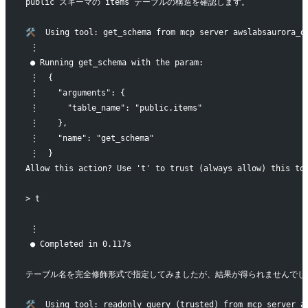
public スキーマの items テーブルの構造を確認します。
🛠️  Using tool: get_schema from mcp server awslabsaurora_d
 ⋮
 ● Running get_schema with the param:
 ⋮  {
 ⋮    "arguments": {
 ⋮      "table_name": "public.items"
 ⋮    },
 ⋮    "name": "get_schema"
 ⋮  }
Allow this action? Use 't' to trust (always allow) this to
> t
 ⋮
 ● Completed in 0.117s
テーブル名を完全修飾形式で指定してみましたが、結果が得られませんでし
🛠️  Using tool: readonly_query (trusted) from mcp server a