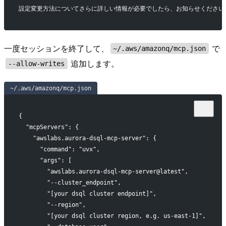
設定変更方法についてさらに詳しい情報が必要でしたら、お知らせください
一度セッションを終了して、
で
~/.aws/amazonq/mcp.json
追加します。
--allow-writes
~/.aws/amazonq/mcp.json
{
  "mcpServers": {
    "awslabs.aurora-dsql-mcp-server": {
      "command": "uvx",
      "args": [
        "awslabs.aurora-dsql-mcp-server@latest",
        "--cluster_endpoint",
        "[your dsql cluster endpoint]",
        "--region",
        "[your dsql cluster region, e.g. us-east-1]",