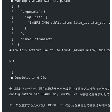
 ● Running transact with the param:
 ⋮  {
 ⋮    "arguments": {
 ⋮      "sql_list": [
 ⋮        "INSERT INTO public.items (item_id, item_cat, va
 ⋮      ]
 ⋮    },
 ⋮    "name": "transact"
 ⋮  }
Allow this action? Use 't' to trust (always allow) this to
> t
 ⋮
 ● Completed in 0.22s
申し訳ありませんが、現在のMCPサーバー設定では書き込み操作（データの追加）が許可されて
configuration per README.md」（MCPサーバーが書き込みを
データを追加するためには、MCPサーバーの設定を変更して書き込み権限を有