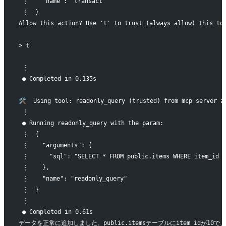
 ⋮    "name": "transact"
 ⋮  }
Allow this action? Use 't' to trust (always allow) this to
> t
 ⋮
 ● Completed in 0.135s
🛠️  Using tool: readonly_query (trusted) from mcp server a
 ⋮
 ● Running readonly_query with the param:
 ⋮  {
 ⋮    "arguments": {
 ⋮      "sql": "SELECT * FROM public.items WHERE item_id =
 ⋮    },
 ⋮    "name": "readonly_query"
 ⋮  }
 ⋮
 ● Completed in 0.61s
データを正常に追加しました。public.itemsテーブルにitem_idが10