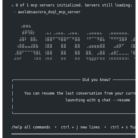
⚠ 0 of 1 mcp servers initialized. Servers still loading:
 - awslabsaurora_dsql_mcp_server
    ⢠⣶⣶⣦⠀⠀⠀⠀⠀⠀⠀⠀⠀⠀⠀⠀⠀⠀⠀⠀⠀⠀⠀⠀⠀⠀⠀⠀⠀⠀⠀⠀⠀⠀⠀⠀⠀⠀⠀⠀⠀⠀
 ⠀⠀⠀⣾⡿⢻⣿⡆⠀⠀⠀⢀⣄⡄⢀⣠⣤⣤⡀⢀⣠⣤⣤⡀⠀⠀⢀⣠⣤⣤⣤⣄⠀⠀⢀⣤⣤⣤⣤⣤⣤⡀⠀⠀
 ⠀⠀⣼⣿⠇⠀⣿⣿⡄⠀⠀⢸⣿⣿⠛⠉⠻⣿⣿⠛⠉⠛⣿⣿⠀⠀⠘⠛⠉⠉⠻⣿⣧⠀⠈⠛⠛⠛⣻⣿⡿⠀⢀⣾
 ⠀⢰⣿⣿⣤⣤⣼⣿⣷⠀⠀⢸⣿⣿⠀⠀⠀⣿⣿⠀⠀⠀⣿⣿⠀⠀⢀⣴⣶⣶⣶⣿⣿⠀⠀⠀⣠⣾⡿⠋⠀⠀⢸⣿
 ⢀⣿⣿⠋⠉⠉⠉⢻⣿⣇⠀⢸⣿⣿⠀⠀⠀⣿⣿⠀⠀⠀⣿⣿⠀⠀⣿⣿⡀⠀⣠⣿⣿⠀⢀⣴⣿⣋⣀⣀⣀⡀⠘⣿
 ⠚⠛⠋⠀⠀⠀⠀⠘⠛⠛⠀⠘⠛⠛⠀⠀⠀⠛⠛⠀⠀⠀⠛⠛⠀⠀⠙⠻⠿⠟⠋⠛⠛⠀⠘⠛⠛⠛⠛⠛⠛⠃⠀⠈
 ⠀⠀⠀⠀⠀⠀⠀⠀⠀⠀⠀⠀⠀⠀⠀⠀⠀⠀⠀⠀⠀⠀⠀⠀⠀⠀⠀⠀⠀⠀⠀⠀⠀⠀⠀⠀⠀⠀⠀⠀⠀⠀⠀⠀
╭─────────────────────────────── Did you know? ───────────
│                                                         
│     You can resume the last conversation from your curre
│                        launching with q chat --resume   
│                                                         
╰─────────────────────────────────────────────────────────
/help all commands  •  ctrl + j new lines  •  ctrl + s fuz
━━━━━━━━━━━━━━━━━━━━━━━━━━━━━━━━━━━━━━━━━━━━━━━━━━━━━━━━━━