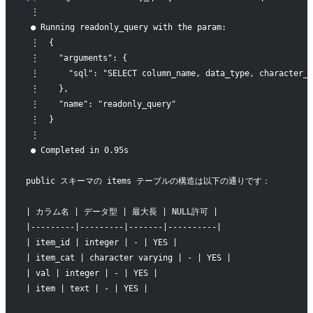
 ⋮
 ● Running readonly_query with the param:
 ⋮  {
 ⋮    "arguments": {
 ⋮      "sql": "SELECT column_name, data_type, character_m
 ⋮    },
 ⋮    "name": "readonly_query"
 ⋮  }
 ⋮
 ● Completed in 0.95s
public スキーマの items テーブルの構造は以下の通りです：
| カラム名 | データ型 | 最大長 | NULL許可 |
|---------|---------|-------|----------|
| item_id | integer | - | YES |
| item_cat | character varying | - | YES |
| val | integer | - | YES |
| item | text | - | YES |