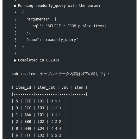
 ● Running readonly_query with the param:
 ⋮  {
 ⋮    "arguments": {
 ⋮      "sql": "SELECT * FROM public.items;"
 ⋮    },
 ⋮    "name": "readonly_query"
 ⋮  }
 ⋮
 ● Completed in 0.191s
public.items テーブルのデータ内容は以下の通りです：
| item_id | item_cat | val | item |
|---------|----------|-----|------|
| 5 | EEE | 101 | １１１ |
| 3 | CCC | 103 | ３３３ |
| 1 | AAA | 101 | １１１ |
| 2 | BBB | 102 | ２２２ |
| 8 | HHH | 104 | ４４４ |
| 6 | FFF | 102 | ２２２ |