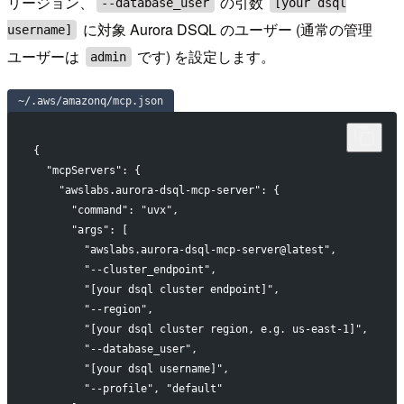
リージョン、
の引数
--database_user
[your dsql
に対象 Aurora DSQL のユーザー (通常の管理
username]
ユーザーは
です) を設定します。
admin
~/.aws/amazonq/mcp.json
{
  "mcpServers": {
    "awslabs.aurora-dsql-mcp-server": {
      "command": "uvx",
      "args": [
        "awslabs.aurora-dsql-mcp-server@latest",
        "--cluster_endpoint",
        "[your dsql cluster endpoint]",
        "--region",
        "[your dsql cluster region, e.g. us-east-1]",
        "--database_user",
        "[your dsql username]",
        "--profile", "default"