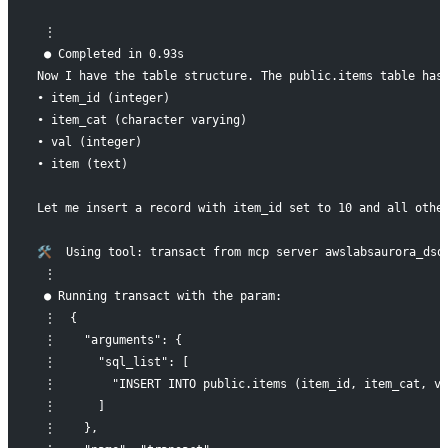
 ⋮
 ● Completed in 0.93s
Now I have the table structure. The public.items table has
• item_id (integer)
• item_cat (character varying)
• val (integer)
• item (text)
Let me insert a record with item_id set to 10 and all othe
🛠️  Using tool: transact from mcp server awslabsaurora_dsq
 ⋮
 ● Running transact with the param:
 ⋮  {
 ⋮    "arguments": {
 ⋮      "sql_list": [
 ⋮        "INSERT INTO public.items (item_id, item_cat, va
 ⋮      ]
 ⋮    },