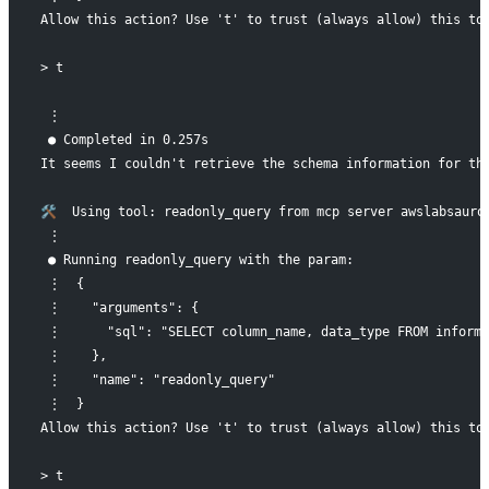
Allow this action? Use 't' to trust (always allow) this to
> t
 ⋮
 ● Completed in 0.257s
It seems I couldn't retrieve the schema information for th
🛠️  Using tool: readonly_query from mcp server awslabsauro
 ⋮
 ● Running readonly_query with the param:
 ⋮  {
 ⋮    "arguments": {
 ⋮      "sql": "SELECT column_name, data_type FROM informa
 ⋮    },
 ⋮    "name": "readonly_query"
 ⋮  }
Allow this action? Use 't' to trust (always allow) this to
> t