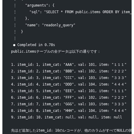
 ⋮    "arguments": {
 ⋮      "sql": "SELECT * FROM public.items ORDER BY item_i
 ⋮    },
 ⋮    "name": "readonly_query"
 ⋮  }
 ⋮
 ● Completed in 0.78s
public.itemsテーブルの全データは以下の通りです：
1. item_id: 1, item_cat: "AAA", val: 101, item: "１１１"
2. item_id: 2, item_cat: "BBB", val: 102, item: "２２２"
3. item_id: 3, item_cat: "CCC", val: 103, item: "３３３"
4. item_id: 4, item_cat: "DDD", val: 104, item: "４４４"
5. item_id: 5, item_cat: "EEE", val: 101, item: "１１１"
6. item_id: 6, item_cat: "FFF", val: 102, item: "２２２"
7. item_id: 7, item_cat: "GGG", val: 103, item: "３３３"
8. item_id: 8, item_cat: "HHH", val: 104, item: "４４４"
9. item_id: 10, item_cat: null, val: null, item: null
先ほど追加したitem_id: 10のレコードが、他のカラムがすべてNULL