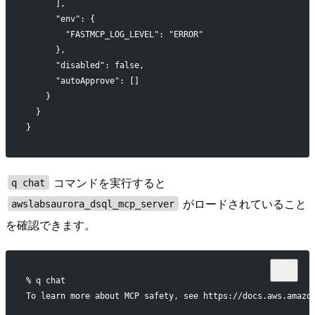
      ],
      "env": {
        "FASTMCP_LOG_LEVEL": "ERROR"
      },
      "disabled": false,
      "autoApprove": []
    }
  }
}
コマンドを実行すると
q chat
がロードされていること
awslabsaurora_dsql_mcp_server
を確認できます。
% q chat
To learn more about MCP safety, see https://docs.aws.amazo