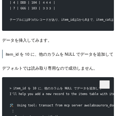
| 4 | DDD | 104 | ４４４ |
| 7 | GGG | 103 | ３３３ |
テーブルには8つのレコードがあり、item_idは1から8まで、item_ca
データを挿入してみます。
item_id を 10 に、他のカラムを NULL でデータを追加して
デフォルトでは読み取り専用なので成功しません。
> item_id を 10 に、他のカラムを NULL でデータを追加して
I'll help you add a new record to the items table with ite
🛠️  Using tool: transact from mcp server awslabsaurora_dsq
 ⋮