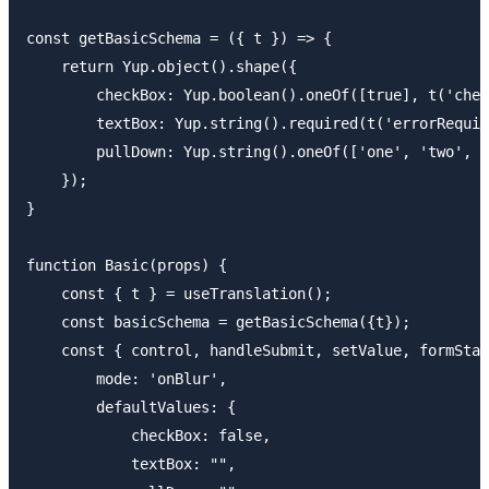
const getBasicSchema = ({ t }) => {

    return Yup.object().shape({

        checkBox: Yup.boolean().oneOf([true], t('chec
        textBox: Yup.string().required(t('errorRequir
        pullDown: Yup.string().oneOf(['one', 'two', '
    });  

}

function Basic(props) {

    const { t } = useTranslation();

    const basicSchema = getBasicSchema({t});

    const { control, handleSubmit, setValue, formStat
        mode: 'onBlur',

        defaultValues: {

            checkBox: false,

            textBox: "",
