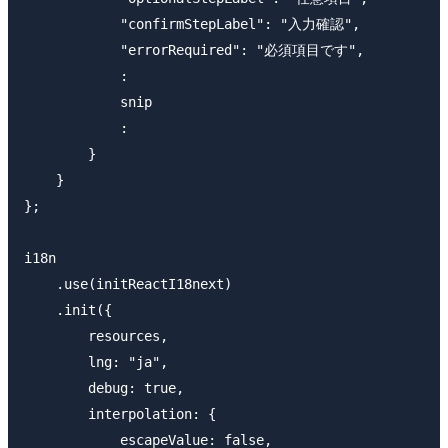
            "confirmStepLabel": "入力確認",

            "errorRequired": "必須項目です",

            :

            snip

            :

        }

    }

};

i18n

    .use(initReactI18next)

    .init({

        resources,

        lng: "ja",

        debug: true,

        interpolation: {

            escapeValue: false,
