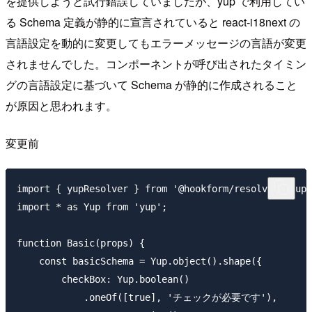
を提供しようと試行錯誤していましたが、yup で利用してい
る Schema 定義が静的に宣言されていると react-i18next の
言語設定を動的に変更してもエラーメッセージの言語が変更
されませんでした。コンポーネントが呼び出されたタイミン
グの言語設定に基づいて Schema が静的に作成されること
が原因と思われます。
変更前
import { yupResolver } from '@hookform/resolvers/yup'
import * as Yup from 'yup';

function Basic(props) {

    const basicSchema = Yup.object().shape({

        checkBox: Yup.boolean()

            .oneOf([true], 'チェックが必要です'),
