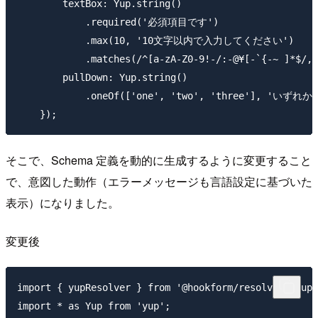
        textBox: Yup.string()

            .required('必須項目です')

            .max(10, '10文字以内で入力してください')

            .matches(/^[a-zA-Z0-9!-/:-@¥[-`{-
        pullDown: Yup.string()

            .oneOf(['one', 'two', 'three'], 'い
そこで、Schema 定義を動的に生成するように変更すること
で、意図した動作（エラーメッセージも言語設定に基づいた
表示）になりました。
変更後
import { yupResolver } from '@hookform/resolvers/yup'
import * as Yup from 'yup';
