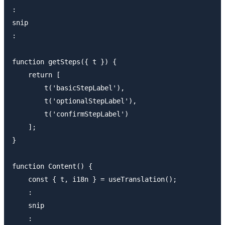
:

snip

:

function getSteps({ t }) {

    return [

        t('basicStepLabel'),

        t('optionalStepLabel'),

        t('confirmStepLabel')

    ];

}

function Content() {

    const { t, i18n } = useTranslation();

    :

    snip

    :
