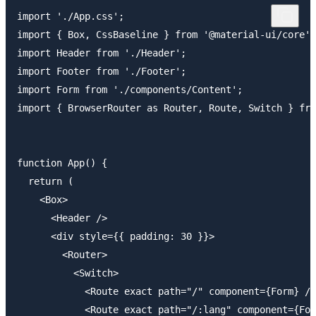
import './App.css';

import { Box, CssBaseline } from '@material-ui/core';

import Header from './Header';

import Footer from './Footer';

import Form from './components/Content';

import { BrowserRouter as Router, Route, Switch } fro
function App() {

  return (

    <Box>

      <Header />

      <div style={{ padding: 30 }}>

        <Router>

          <Switch>

            <Route exact path="/" component={Form} />

            <Route exact path="/:lang" component={For