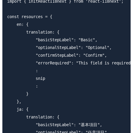
import { initReactI18next } from 'react-i18next';

const resources = {

    en: {

        translation: {

            "basicStepLabel": "Basic",

            "optionalStepLabel": "Optional",

            "confirmStepLabel": "Confirm",

            "errorRequired": "This field is required"
            :

            snip

            :

        }

    },

    ja: {

        translation: {

            "basicStepLabel": "基本項目",

            "optionalStepLabel": "任意項目",
