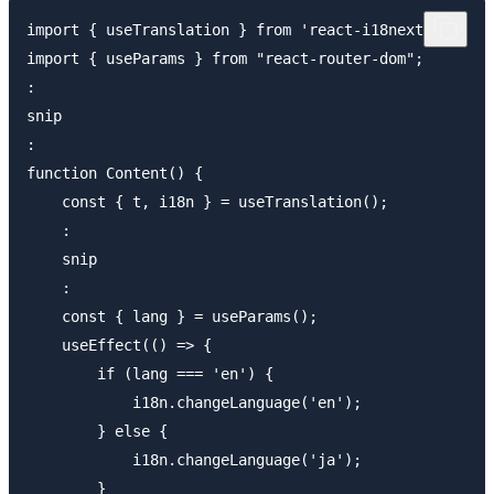
import { useTranslation } from 'react-i18next';

import { useParams } from "react-router-dom";

:

snip

:

function Content() {

    const { t, i18n } = useTranslation();

    :

    snip

    :

    const { lang } = useParams();

    useEffect(() => {

        if (lang === 'en') {

            i18n.changeLanguage('en');

        } else {

            i18n.changeLanguage('ja');

        }
