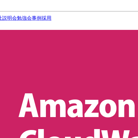
社説明会
勉強会
事例
採用