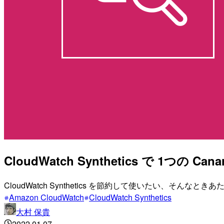
CloudWatch Synthetics で 
CloudWatch Synthetics を節約して使いたい、そんなと
Amazon CloudWatch
CloudWatch Synthetics
大村 保貴
2022.01.07