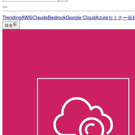
Trending
AWS
Claude
Bedrock
Google Cloud
Azure
セミナー
会
目次