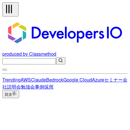
produced by Classmethod
Trending
AWS
Claude
Bedrock
Google Cloud
Azure
セミナー
会
社説明会
勉強会
事例
採用
目次