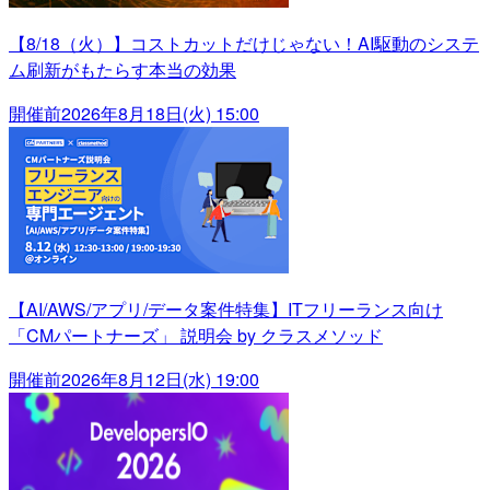
【8/18（火）】コストカットだけじゃない！AI駆動のシステ
ム刷新がもたらす本当の効果
開催前
2026年8月18日(火) 15:00
【AI/AWS/アプリ/データ案件特集】ITフリーランス向け
「CMパートナーズ」 説明会 by クラスメソッド
開催前
2026年8月12日(水) 19:00