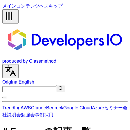
メインコンテンツへスキップ
produced by Classmethod
Original
English
Trending
AWS
Claude
Bedrock
Google Cloud
Azure
セミナー
会
社説明会
勉強会
事例
採用