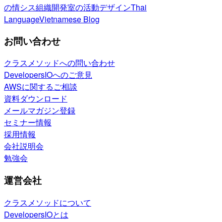
の情シス
組織開発室の活動
デザイン
Thai
Language
Vietnamese Blog
お問い合わせ
クラスメソッドへの問い合わせ
DevelopersIOへのご意見
AWSに関するご相談
資料ダウンロード
メールマガジン登録
セミナー情報
採用情報
会社説明会
勉強会
運営会社
クラスメソッドについて
DevelopersIOとは