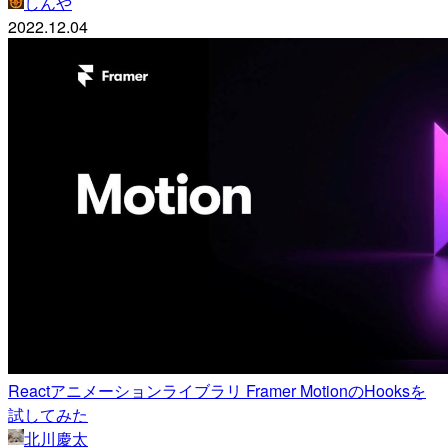
しんや
2022.12.04
Reactアニメーションライブラリ Framer MotionのHooksを
試してみた
北川慶太