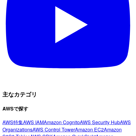
主なカテゴリ
AWSで探す
AWS特集
AWS IAM
Amazon Cognito
AWS Security Hub
AWS
Organizations
AWS Control Tower
Amazon EC2
Amazon