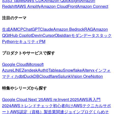
S3
S3 Tables
AWS CDK
Amazon QuickSight
Amazon
Redshift
AWS Amplify
Amazon CloudFront
Amazon Connect
注目のテーマ
生成AI
MCP
ChatGPT
Claude
Amazon Bedrock
RAG
Amazon
Q
GitHub Copilot
Devin
Cursor
Obsidian
モダンデータスタック
Python
セキュリティ
PM
プロダクトやサービスで探す
Google Cloud
Microsoft
Azure
LINE
Zendesk
Auth0
Tableau
Snowflake
Alteryx
インフォ
マティカ
dbt
DuckDB
Cloudflare
Splunk
Vision One
Notion
特集やシリーズから探す
Google Cloud Next ’25
AWS re:Invent 2025
AWS再入門
2024
AWSトレンドチェック
初心者向け
AWSテクニカルサポ
ート
AWS認定（資格）
製造業関連
ジョインブログ
くらめそ