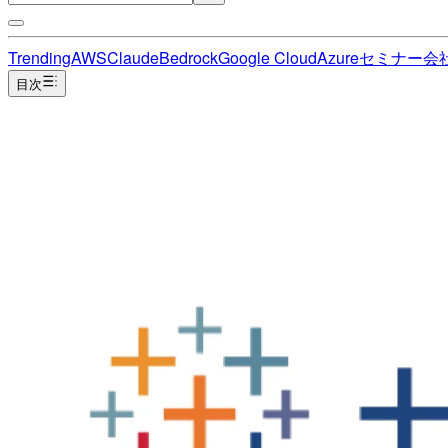
Trending
AWS
Claude
Bedrock
Google Cloud
Azure
セミナー
会
目次