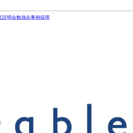
社説明会
勉強会
事例
採用