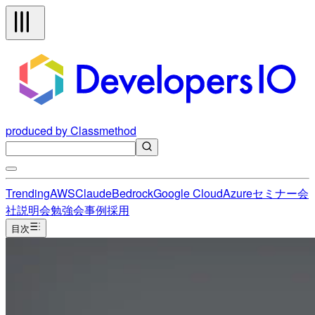
produced by Classmethod
Trending
AWS
Claude
Bedrock
Google Cloud
Azure
セミナー
会
社説明会
勉強会
事例
採用
目次