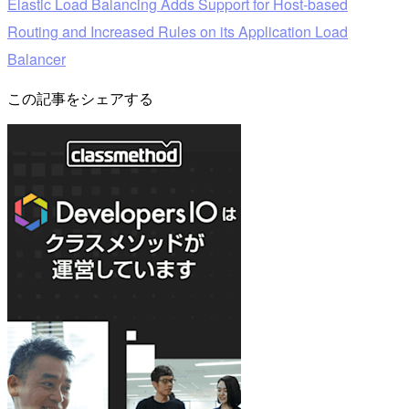
Elastic Load Balancing Adds Support for Host-based
Routing and Increased Rules on its Application Load
Balancer
この記事をシェアする