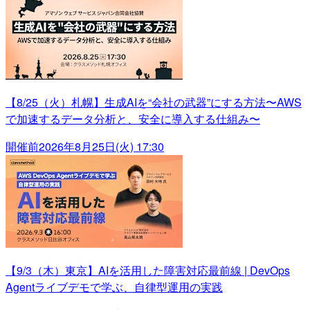
【8/25（火）札幌】生成AIを“会社の武器”にする方法〜AWS
で加速するデータ分析と、安全に導入する仕組み〜
開催前
2026年8月25日(火) 17:30
【9/3（木）東京】AIを活用した障害対応最前線 | DevOps
Agentライブデモで学ぶ、自律型運用の実践