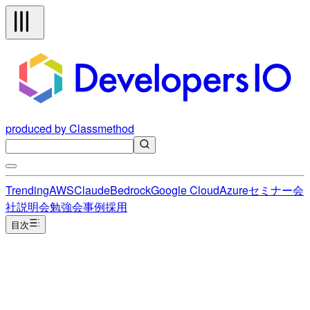
produced by Classmethod
Trending
AWS
Claude
Bedrock
Google Cloud
Azure
セミナー
会
社説明会
勉強会
事例
採用
目次