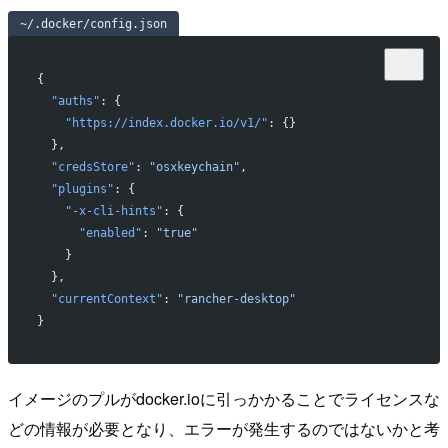
~/.docker/config.json
{
  "auths"
: {
    "https://index.docker.io/v1/"
: {}
  },
  "credsStore"
: 
"osxkeychain"
,
  "plugins"
: {
    "-x-cli-hints"
: {
      "enabled"
: 
"true"
    }
  },
  "currentContext"
: 
"rancher-desktop"
}
イメージのプルがdocker.ioに引っかかることでライセンスな
どの情報が必要となり、エラーが発生するのではないかと考