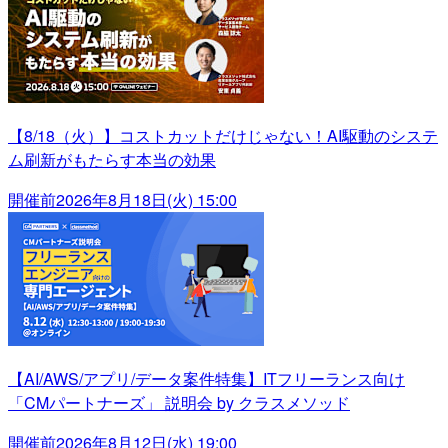
【8/18（火）】コストカットだけじゃない！AI駆動のシステ
ム刷新がもたらす本当の効果
開催前
2026年8月18日(火) 15:00
【AI/AWS/アプリ/データ案件特集】ITフリーランス向け
「CMパートナーズ」 説明会 by クラスメソッド
開催前
2026年8月12日(水) 19:00