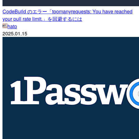
CodeBuild のエラー「toomanyrequests: You have reached
your pull rate limit.」を回避するには
hato
2025.01.15