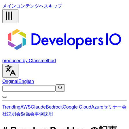
メインコンテンツへスキップ
produced by Classmethod
Original
English
Trending
AWS
Claude
Bedrock
Google Cloud
Azure
セミナー
会
社説明会
勉強会
事例
採用