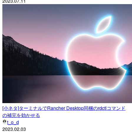
2023.07.11
[小ネタ]ターミナルでRancher Desktop同梱のrdctlコマンド
の補完を効かせる
t_o_d
2023.02.03