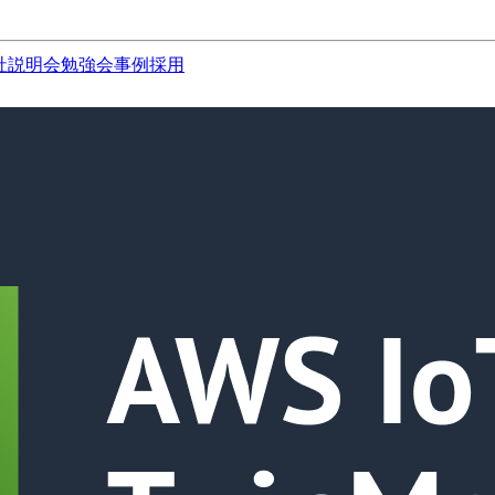
社説明会
勉強会
事例
採用