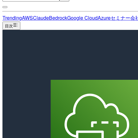
Trending
AWS
Claude
Bedrock
Google Cloud
Azure
セミナー
会
目次