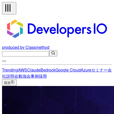
produced by Classmethod
Trending
AWS
Claude
Bedrock
Google Cloud
Azure
セミナー
会
社説明会
勉強会
事例
採用
目次