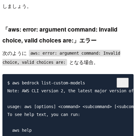
しましょう。
「aws: error: argument command: Invalid
choice, valid choices are:」エラー
次のように
aws: error: argument command: Invalid
となる場合。
choice, valid choices are:
$ aws bedrock list-custom-models

Note: AWS CLI version 2, the latest major version of 
usage: aws [options] <command> <subcommand> [<subcomm
To see help text, you can run:

  aws help
