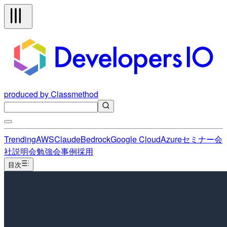
produced by Classmethod
Trending
AWS
Claude
Bedrock
Google Cloud
Azure
セミナー
会
社説明会
勉強会
事例
採用
目次