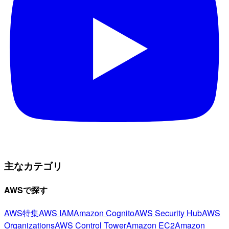
主なカテゴリ
AWSで探す
AWS特集
AWS IAM
Amazon Cognito
AWS Security Hub
AWS
Organizations
AWS Control Tower
Amazon EC2
Amazon