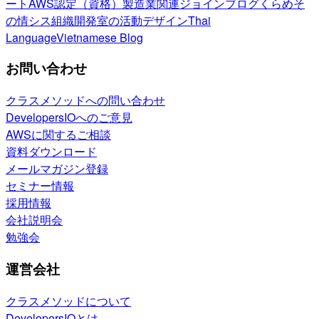
ート
AWS認定（資格）
製造業関連
ジョインブログ
くらめそ
の情シス
組織開発室の活動
デザイン
Thai
Language
Vietnamese Blog
お問い合わせ
クラスメソッドへの問い合わせ
DevelopersIOへのご意見
AWSに関するご相談
資料ダウンロード
メールマガジン登録
セミナー情報
採用情報
会社説明会
勉強会
運営会社
クラスメソッドについて
DevelopersIOとは