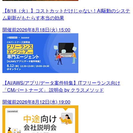
【8/18（火）】コストカットだけじゃない！AI駆動のシステ
ム刷新がもたらす本当の効果
開催前
2026年8月18日(火) 15:00
【AI/AWS/アプリ/データ案件特集】ITフリーランス向け
「CMパートナーズ」 説明会 by クラスメソッド
開催前
2026年8月12日(水) 19:00