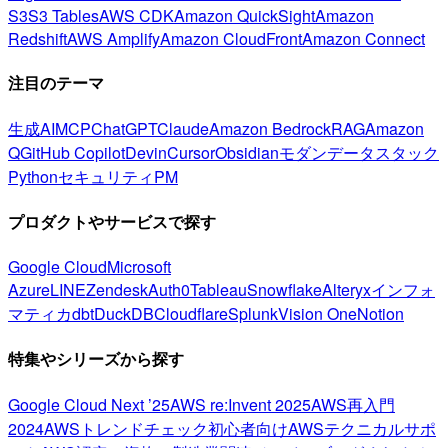
S3
S3 Tables
AWS CDK
Amazon QuickSight
Amazon
Redshift
AWS Amplify
Amazon CloudFront
Amazon Connect
注目のテーマ
生成AI
MCP
ChatGPT
Claude
Amazon Bedrock
RAG
Amazon
Q
GitHub Copilot
Devin
Cursor
Obsidian
モダンデータスタック
Python
セキュリティ
PM
プロダクトやサービスで探す
Google Cloud
Microsoft
Azure
LINE
Zendesk
Auth0
Tableau
Snowflake
Alteryx
インフォ
マティカ
dbt
DuckDB
Cloudflare
Splunk
Vision One
Notion
特集やシリーズから探す
Google Cloud Next ’25
AWS re:Invent 2025
AWS再入門
2024
AWSトレンドチェック
初心者向け
AWSテクニカルサポ