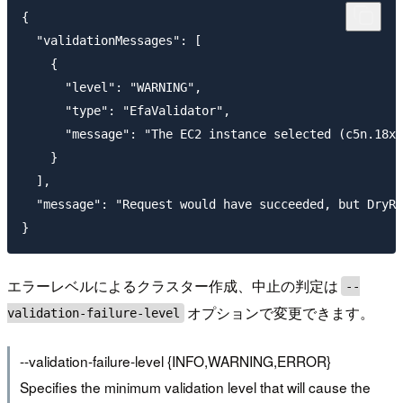
{

  "validationMessages": [

    {

      "level": "WARNING",

      "type": "EfaValidator",

      "message": "The EC2 instance selected (c5n.18xl
    }

  ],

  "message": "Request would have succeeded, but DryRu
エラーレベルによるクラスター作成、中止の判定は
--
オプションで変更できます。
validation-failure-level
--validation-failure-level {INFO,WARNING,ERROR}
Specifies the minimum validation level that will cause the