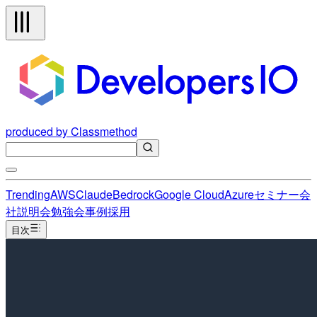
produced by Classmethod
Trending
AWS
Claude
Bedrock
Google Cloud
Azure
セミナー
会
社説明会
勉強会
事例
採用
目次