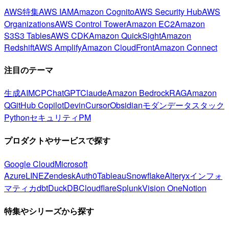
AWS特集
AWS IAM
Amazon Cognito
AWS Security Hub
AWS
Organizations
AWS Control Tower
Amazon EC2
Amazon
S3
S3 Tables
AWS CDK
Amazon QuickSight
Amazon
Redshift
AWS Amplify
Amazon CloudFront
Amazon Connect
注目のテーマ
生成AI
MCP
ChatGPT
Claude
Amazon Bedrock
RAG
Amazon
Q
GitHub Copilot
Devin
Cursor
Obsidian
モダンデータスタック
Python
セキュリティ
PM
プロダクトやサービスで探す
Google Cloud
Microsoft
Azure
LINE
Zendesk
Auth0
Tableau
Snowflake
Alteryx
インフォ
マティカ
dbt
DuckDB
Cloudflare
Splunk
Vision One
Notion
特集やシリーズから探す