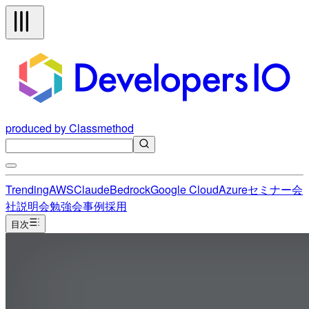
produced by Classmethod
Trending
AWS
Claude
Bedrock
Google Cloud
Azure
セミナー
会
社説明会
勉強会
事例
採用
目次