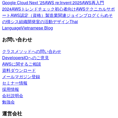
Google Cloud Next ’25
AWS re:Invent 2025
AWS再入門
2024
AWSトレンドチェック
初心者向け
AWSテクニカルサポ
ート
AWS認定（資格）
製造業関連
ジョインブログ
くらめそ
の情シス
組織開発室の活動
デザイン
Thai
Language
Vietnamese Blog
お問い合わせ
クラスメソッドへの問い合わせ
DevelopersIOへのご意見
AWSに関するご相談
資料ダウンロード
メールマガジン登録
セミナー情報
採用情報
会社説明会
勉強会
運営会社