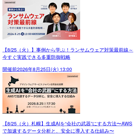
【8/25（火）】事例から学ぶ！ランサムウェア対策最前線～
今すぐ実践できる多重防御戦略
開催前
2026年8月25日(火) 13:00
【8/25（火）札幌】生成AIを“会社の武器”にする方法〜AWS
で加速するデータ分析と、安全に導入する仕組み〜