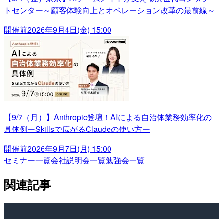
トセンター～顧客体験向上とオペレーション改革の最前線～
開催前
2026年9月4日(金) 15:00
【9/7（月）】Anthropic登壇！AIによる自治体業務効率化の
具体例ーSkillsで広がるClaudeの使い方ー
開催前
2026年9月7日(月) 15:00
セミナー一覧
会社説明会一覧
勉強会一覧
関連記事