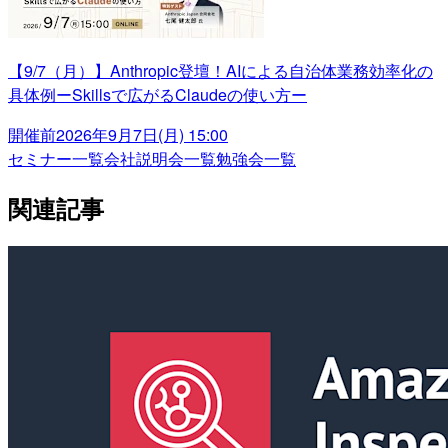
【9/7（月）】Anthropic登壇！AIによる自治体業務効率化の
具体例ーSkillsで広がるClaudeの使い方ー
開催前
2026年9月7日(月) 15:00
セミナー一覧
会社説明会一覧
勉強会一覧
関連記事