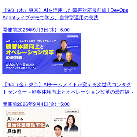
【9/3（木）東京】AIを活用した障害対応最前線 | DevOps
Agentライブデモで学ぶ、自律型運用の実践
開催前
2026年9月3日(木) 16:00
【9/4（金）東京】AIチームメイトが変える次世代コンタク
トセンター～顧客体験向上とオペレーション改革の最前線～
開催前
2026年9月4日(金) 15:00