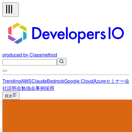
produced by Classmethod
Trending
AWS
Claude
Bedrock
Google Cloud
Azure
セミナー
会
社説明会
勉強会
事例
採用
目次