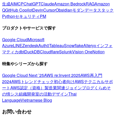
生成AI
MCP
ChatGPT
Claude
Amazon Bedrock
RAG
Amazon
Q
GitHub Copilot
Devin
Cursor
Obsidian
モダンデータスタック
Python
セキュリティ
PM
プロダクトやサービスで探す
Google Cloud
Microsoft
Azure
LINE
Zendesk
Auth0
Tableau
Snowflake
Alteryx
インフォ
マティカ
dbt
DuckDB
Cloudflare
Splunk
Vision One
Notion
特集やシリーズから探す
Google Cloud Next ’25
AWS re:Invent 2025
AWS再入門
2024
AWSトレンドチェック
初心者向け
AWSテクニカルサポ
ート
AWS認定（資格）
製造業関連
ジョインブログ
くらめそ
の情シス
組織開発室の活動
デザイン
Thai
Language
Vietnamese Blog
お問い合わせ