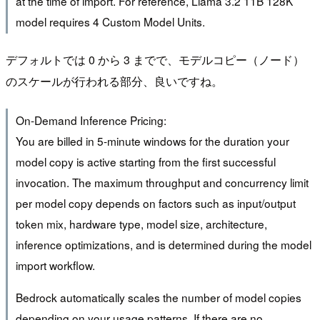
at the time of import. For reference, Llama 3.2 11B 128K
model requires 4 Custom Model Units.
デフォルトでは 0 から 3 までで、モデルコピー（ノード）
のスケールが行われる部分、良いですね。
On-Demand Inference Pricing:
You are billed in 5-minute windows for the duration your
model copy is active starting from the first successful
invocation. The maximum throughput and concurrency limit
per model copy depends on factors such as input/output
token mix, hardware type, model size, architecture,
inference optimizations, and is determined during the model
import workflow.
Bedrock automatically scales the number of model copies
depending on your usage patterns. If there are no