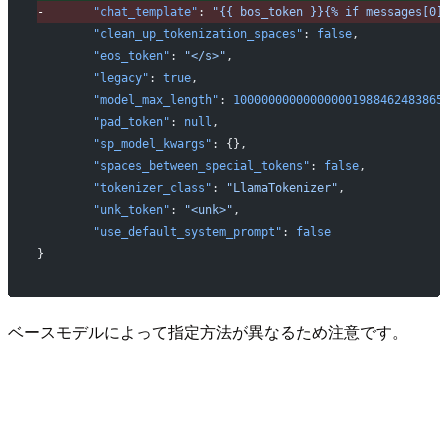
-
       "chat_template"
: 
"{{ bos_token }}{% if messages[0]
	"clean_up_tokenization_spaces"
: 
false
,
	"eos_token"
: 
"</s>"
,
	"legacy"
: 
true
,
	"model_max_length"
: 
100000000000000001988462483865
	"pad_token"
: 
null
,
	"sp_model_kwargs"
: {},
	"spaces_between_special_tokens"
: 
false
,
	"tokenizer_class"
: 
"LlamaTokenizer"
,
	"unk_token"
: 
"<unk>"
,
	"use_default_system_prompt"
: 
false
}
ベースモデルによって指定方法が異なるため注意です。