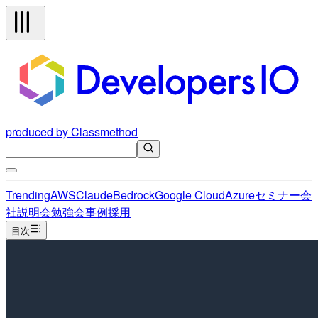
produced by Classmethod
Trending
AWS
Claude
Bedrock
Google Cloud
Azure
セミナー
会
社説明会
勉強会
事例
採用
目次