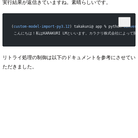
実行結果が返信きていますね。素晴らしいです。
(
custom-model-import-py3.12
) takakuni@ app % python 
conver
 こんにちは！私はKARAKURI LMといいます。カラクリ株式会社によ
リトライ処理の制御は以下のドキュメントを参考にさせてい
ただきました。