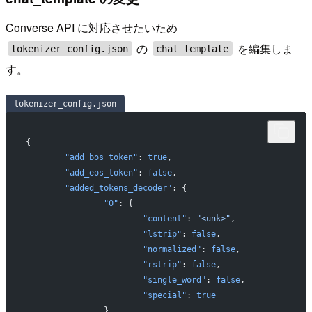
Converse API に対応させたいため
の
を編集しま
tokenizer_config.json
chat_template
す。
tokenizer_config.json
{
	"add_bos_token"
: 
true
,
	"add_eos_token"
: 
false
,
	"added_tokens_decoder"
: {
		"0"
: {
			"content"
: 
"<unk>"
,
			"lstrip"
: 
false
,
			"normalized"
: 
false
,
			"rstrip"
: 
false
,
			"single_word"
: 
false
,
			"special"
: 
true
		},