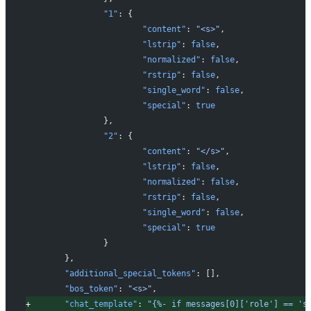
		"1"
: {
			"content"
: 
"<s>"
,
			"lstrip"
: 
false
,
			"normalized"
: 
false
,
			"rstrip"
: 
false
,
			"single_word"
: 
false
,
			"special"
: 
true
		},
		"2"
: {
			"content"
: 
"</s>"
,
			"lstrip"
: 
false
,
			"normalized"
: 
false
,
			"rstrip"
: 
false
,
			"single_word"
: 
false
,
			"special"
: 
true
		}
	},
	"additional_special_tokens"
: [],
	"bos_token"
: 
"<s>"
,
+
	"chat_template"
: 
"{%- if messages[0]['role'] == 's