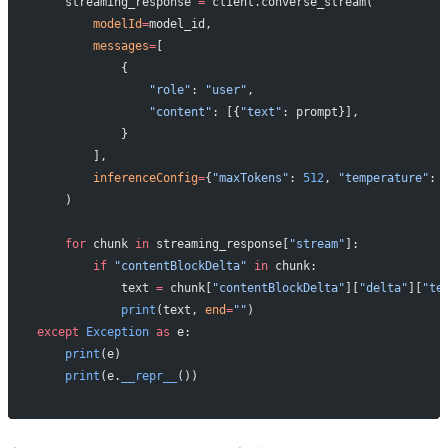
    streaming_response 
=
 client.converse_stream(
        modelId
=
model_id,
        messages
=
[
            {
                "role"
: 
"user"
,
                "content"
: [{
"text"
: prompt}],
            }
        ],
        inferenceConfig
=
{
"maxTokens"
: 
512
, 
"temperature"
: 
    )
    for
 chunk 
in
 streaming_response[
"stream"
]:
        if
 "contentBlockDelta"
 in
 chunk:
            text 
=
 chunk[
"contentBlockDelta"
][
"delta"
][
"te
            print
(text, 
end
=
""
)
except
 Exception
 as
 e:
    print
(e)
    print
(e.
__repr__
())