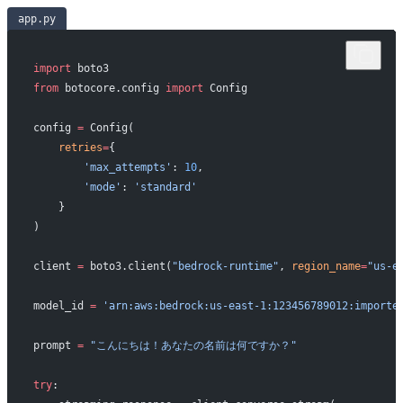
app.py
import
 boto3
from
 botocore.config 
import
 Config
config 
=
 Config(
    retries
=
{
        'max_attempts'
: 
10
,
        'mode'
: 
'standard'
    }
)
client 
=
 boto3.client(
"bedrock-runtime"
, 
region_name
=
"us-e
model_id 
=
 'arn:aws:bedrock:us-east-1:123456789012:importe
prompt 
=
 "こんにちは！あなたの名前は何ですか？"
try
: