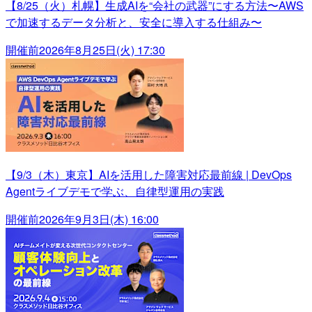
【8/25（火）札幌】生成AIを“会社の武器”にする方法〜AWS
で加速するデータ分析と、安全に導入する仕組み〜
開催前
2026年8月25日(火) 17:30
【9/3（木）東京】AIを活用した障害対応最前線 | DevOps
Agentライブデモで学ぶ、自律型運用の実践
開催前
2026年9月3日(木) 16:00