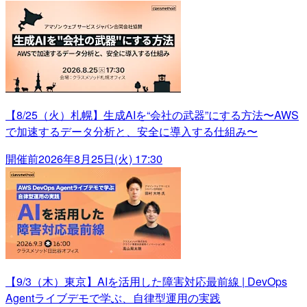
【8/25（火）札幌】生成AIを“会社の武器”にする方法〜AWS
で加速するデータ分析と、安全に導入する仕組み〜
開催前
2026年8月25日(火) 17:30
【9/3（木）東京】AIを活用した障害対応最前線 | DevOps
Agentライブデモで学ぶ、自律型運用の実践