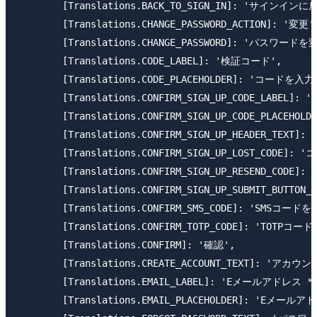
        [Translations.BACK_TO_SIGN_IN]: 'サインインに戻
        [Translations.CHANGE_PASSWORD_ACTION]: '変更',
        [Translations.CHANGE_PASSWORD]: 'パスワードを変
        [Translations.CODE_LABEL]: '検証コード',

        [Translations.CODE_PLACEHOLDER]: 'コードを入力'
        [Translations.CONFIRM_SIGN_UP_CODE_LABEL]:
        [Translations.CONFIRM_SIGN_UP_CODE_PLACEHO
        [Translations.CONFIRM_SIGN_UP_HEADER_TEX
        [Translations.CONFIRM_SIGN_UP_LOST_CODE
        [Translations.CONFIRM_SIGN_UP_RESEND_CODE]
        [Translations.CONFIRM_SIGN_UP_SUBMIT_BUTTON_
        [Translations.CONFIRM_SMS_CODE]: 'SMSコードを
        [Translations.CONFIRM_TOTP_CODE]: 'TOTPコー
        [Translations.CONFIRM]: '確認',

        [Translations.CREATE_ACCOUNT_TEXT]: 'アカウ
        [Translations.EMAIL_LABEL]: 'Eメールアドレス *'
        [Translations.EMAIL_PLACEHOLDER]: 'Eメール