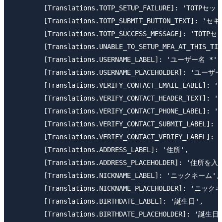
        [Translations.TOTP_SETUP_FAILURE]: 'TO
        [Translations.TOTP_SUBMIT_BUTTON_TEXT]
        [Translations.TOTP_SUCCESS_MESSAGE]: '
        [Translations.UNABLE_TO_SETUP_MFA_AT_
        [Translations.USERNAME_LABEL]: 'ユーザー名 *',

        [Translations.USERNAME_PLACEHOLDER]: 'ユー
        [Translations.VERIFY_CONTACT_EMAIL_LABEL]: 
        [Translations.VERIFY_CONTACT_HEADER
        [Translations.VERIFY_CONTACT_PHONE_LABEL]: 
        [Translations.VERIFY_CONTACT_SUBMIT_LABEL]: 
        [Translations.VERIFY_CONTACT_VERIFY_LABEL]: 
        [Translations.ADDRESS_LABEL]: '住所',

        [Translations.ADDRESS_PLACEHOLDER]: '住所を入力
        [Translations.NICKNAME_LABEL]: 'ニックネーム',

        [Translations.NICKNAME_PLACEHOLDER]: 'ニッ
        [Translations.BIRTHDATE_LABEL]: '誕生日',

        [Translations.BIRTHDATE_PLACEHOLDER]: '誕生