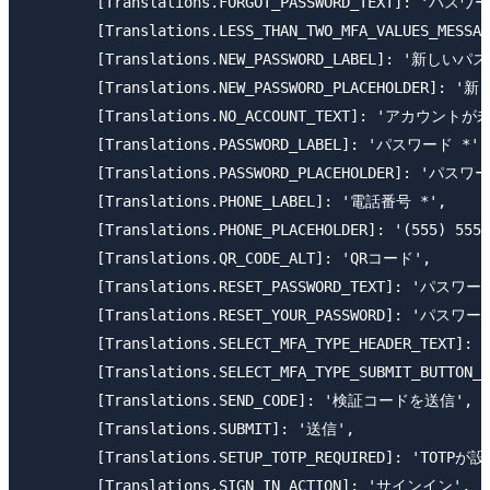
        [Translations.FORGOT_PASSWORD_TEXT]: '
        [Translations.LESS_THAN_TWO_MFA_VALUES_
        [Translations.NEW_PASSWORD_LABEL]: '新しいパ
        [Translations.NEW_PASSWORD_PLACEHOLDER]
        [Translations.NO_ACCOUNT_TEXT]: 'アカウン
        [Translations.PASSWORD_LABEL]: 'パスワード *',

        [Translations.PASSWORD_PLACEHOLDER]: 'パス
        [Translations.PHONE_LABEL]: '電話番号 *',

        [Translations.PHONE_PLACEHOLDER]: '(555) 555-
        [Translations.QR_CODE_ALT]: 'QRコード',

        [Translations.RESET_PASSWORD_TEXT]: 'パス
        [Translations.RESET_YOUR_PASSWORD]: 'パス
        [Translations.SELECT_MFA_TYPE_HEADER_TEXT]
        [Translations.SELECT_MFA_TYPE_SUBMIT_BUTTON_
        [Translations.SEND_CODE]: '検証コードを送信',

        [Translations.SUBMIT]: '送信',

        [Translations.SETUP_TOTP_REQUIRED]: '
        [Translations.SIGN_IN_ACTION]: 'サインイン',
