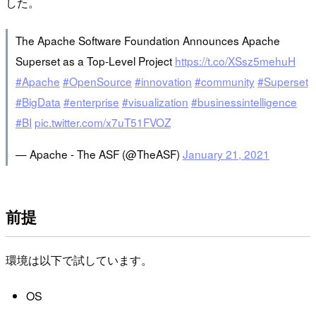
した。
The Apache Software Foundation Announces Apache
Superset as a Top-Level Project
https://t.co/XSsz5mehuH
#Apache
#OpenSource
#innovation
#community
#Superset
#BigData
#enterprise
#visualization
#businessintelligence
#BI
pic.twitter.com/x7uT51FVOZ
— Apache - The ASF (@TheASF)
January 21, 2021
前提
環境は以下で試しています。
OS