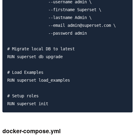
                 --username admin \

                 --firstname Superset \

                 --lastname Admin \

                 --email admin@superset.com \

                 --password admin

# Migrate local DB to latest

RUN superset db upgrade

# Load Examples

RUN superset load_examples

# Setup roles

docker-compose.yml