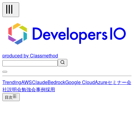
produced by Classmethod
Trending
AWS
Claude
Bedrock
Google Cloud
Azure
セミナー
会
社説明会
勉強会
事例
採用
目次