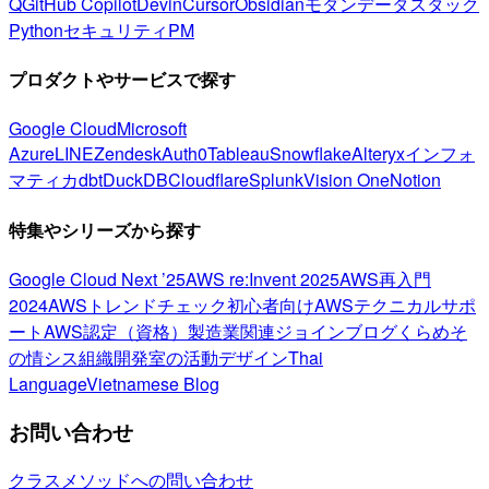
Q
GitHub Copilot
Devin
Cursor
Obsidian
モダンデータスタック
Python
セキュリティ
PM
プロダクトやサービスで探す
Google Cloud
Microsoft
Azure
LINE
Zendesk
Auth0
Tableau
Snowflake
Alteryx
インフォ
マティカ
dbt
DuckDB
Cloudflare
Splunk
Vision One
Notion
特集やシリーズから探す
Google Cloud Next ’25
AWS re:Invent 2025
AWS再入門
2024
AWSトレンドチェック
初心者向け
AWSテクニカルサポ
ート
AWS認定（資格）
製造業関連
ジョインブログ
くらめそ
の情シス
組織開発室の活動
デザイン
Thai
Language
Vietnamese Blog
お問い合わせ
クラスメソッドへの問い合わせ