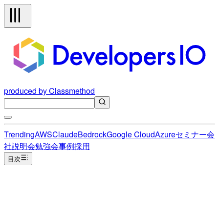
produced by Classmethod
Trending
AWS
Claude
Bedrock
Google Cloud
Azure
セミナー
会
社説明会
勉強会
事例
採用
目次