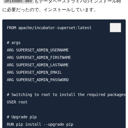
もデータベースドライバのインストール時
unixodbc-dev
に必要だったので、インストールしています。
FROM apache/incubator-superset:latest

# args

ARG SUPERSET_ADMIN_USERNAME

ARG SUPERSET_ADMIN_FIRSTNAME

ARG SUPERSET_ADMIN_LASTNAME

ARG SUPERSET_ADMIN_EMAIL

ARG SUPERSET_ADMIN_PASSWORD

# Switching to root to install the required packages

USER root

# Upgrade pip

RUN pip install --upgrade pip
