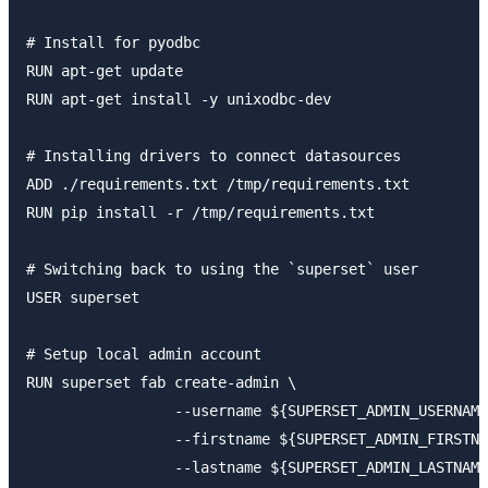
# Install for pyodbc

RUN apt-get update

RUN apt-get install -y unixodbc-dev

# Installing drivers to connect datasources

ADD ./requirements.txt /tmp/requirements.txt

RUN pip install -r /tmp/requirements.txt

# Switching back to using the `superset` user

USER superset

# Setup local admin account

RUN superset fab create-admin \

                 --username ${SUPERSET_ADMIN_USERNAME
                 --firstname ${SUPERSET_ADMIN_FIRSTNA
                 --lastname ${SUPERSET_ADMIN_LASTNAME