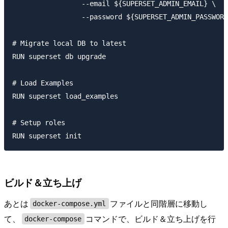
                 --email ${SUPERSET_ADMIN_EMAIL} \

                 --password ${SUPERSET_ADMIN_PASSWORD
# Migrate local DB to latest

RUN superset db upgrade

# Load Examples

RUN superset load_examples

# Setup roles

ビルド＆立ち上げ
あとは
ファイルと同階層に移動し
docker-compose.yml
て、
コマンドで、ビルド＆立ち上げを行
docker-compose