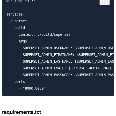
version: "3.7"

services:

  superset:

    build:

      context: ./build/superset

      args:

        SUPERSET_ADMIN_USERNAME: $SUPERSET_ADMIN_USER
        SUPERSET_ADMIN_FIRSTNAME: $SUPERSET_ADMIN_FIR
        SUPERSET_ADMIN_LASTNAME: $SUPERSET_ADMIN_LAST
        SUPERSET_ADMIN_EMAIL: $SUPERSET_ADMIN_EMAIL

        SUPERSET_ADMIN_PASSWORD: $SUPERSET_ADMIN_PASS
    ports:

requirements.txt