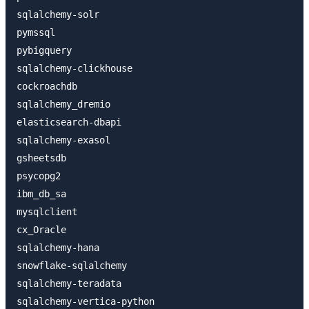
sqlalchemy-solr

pymssql

pybigquery

sqlalchemy-clickhouse

cockroachdb

sqlalchemy_dremio

elasticsearch-dbapi

sqlalchemy-exasol

gsheetsdb

psycopg2

ibm_db_sa

mysqlclient

cx_Oracle

sqlalchemy-hana

snowflake-sqlalchemy

sqlalchemy-teradata
