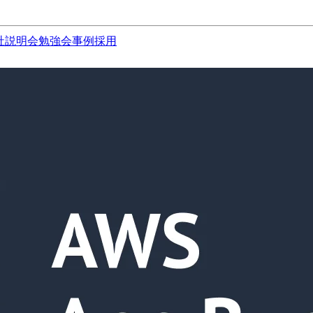
社説明会
勉強会
事例
採用