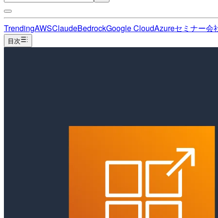
Trending
AWS
Claude
Bedrock
Google Cloud
Azure
セミナー
会
目次