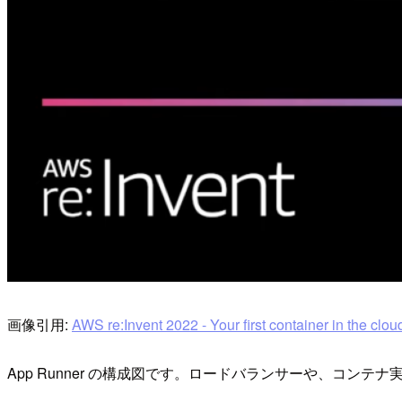
画像引用:
AWS re:Invent 2022 - Your first container in the cl
App Runner の構成図です。ロードバランサーや、コンテナ実