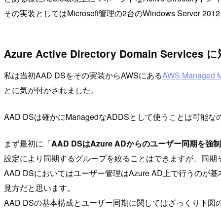
その実装としてはMicrosoft管理の2台のWindows Server 
Azure Active Directory Domain Serv
私は当初AAD DSをその実装からAWSにある
AWS Managed Mi
とに気が付かされました。
AAD DSは確かにManagedなADDSとして使うことは
まず最初に「
AAD DSはAzure ADからのユーザー同期を強
設定により同期するグループを絞ることはできますが、同期
AAD DSにおいてはユーザー管理はAzure AD上で行うのが基本で
見方だと思います。
AAD DSの基本構成とユーザー同期に関してはざっくり下図