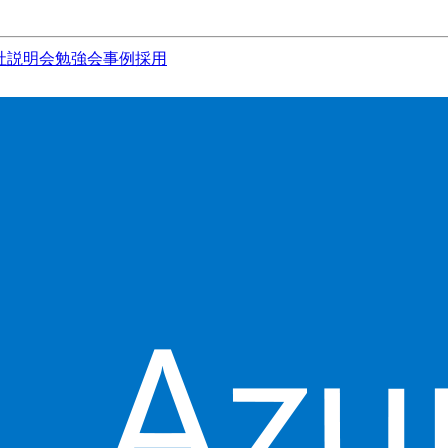
社説明会
勉強会
事例
採用