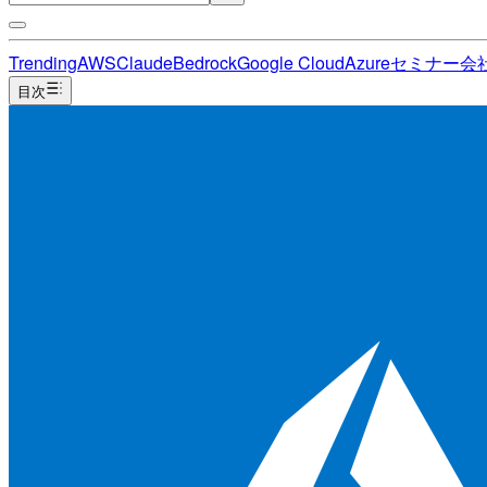
Trending
AWS
Claude
Bedrock
Google Cloud
Azure
セミナー
会
目次