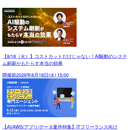
【8/18（火）】コストカットだけじゃない！AI駆動のシステ
ム刷新がもたらす本当の効果
開催前
2026年8月18日(火) 15:00
【AI/AWS/アプリ/データ案件特集】ITフリーランス向け