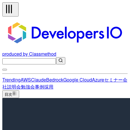
produced by Classmethod
Trending
AWS
Claude
Bedrock
Google Cloud
Azure
セミナー
会
社説明会
勉強会
事例
採用
目次