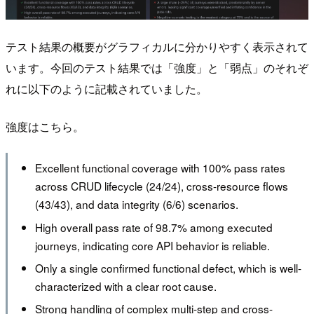
テスト結果の概要がグラフィカルに分かりやすく表示されて
います。今回のテスト結果では「強度」と「弱点」のそれぞ
れに以下のように記載されていました。
強度はこちら。
Excellent functional coverage with 100% pass rates
across CRUD lifecycle (24/24), cross-resource flows
(43/43), and data integrity (6/6) scenarios.
High overall pass rate of 98.7% among executed
journeys, indicating core API behavior is reliable.
Only a single confirmed functional defect, which is well-
characterized with a clear root cause.
Strong handling of complex multi-step and cross-