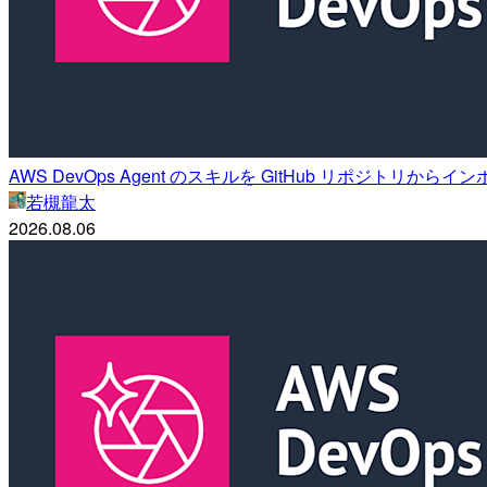
AWS DevOps Agent のスキルを GitHub リポジトリから
若槻龍太
2026.08.06