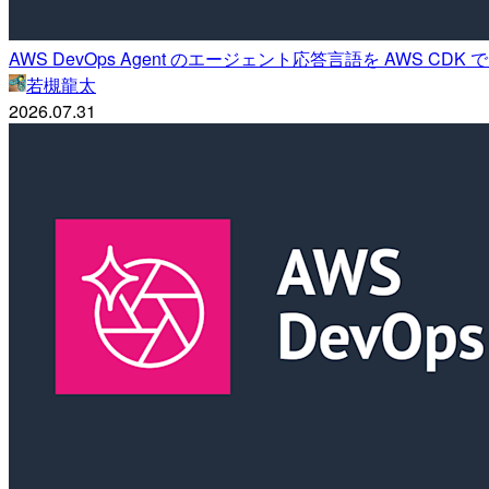
AWS DevOps Agent のエージェント応答言語を AWS C
若槻龍太
2026.07.31