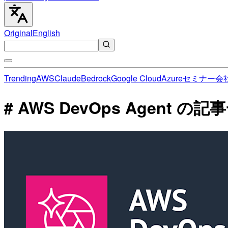
Original
English
Trending
AWS
Claude
Bedrock
Google Cloud
Azure
セミナー
会
# AWS DevOps Agent の記