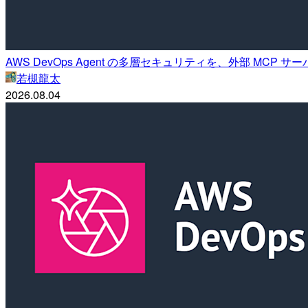
AWS DevOps Agent の多層セキュリティを、外部 MC
若槻龍太
2026.08.04