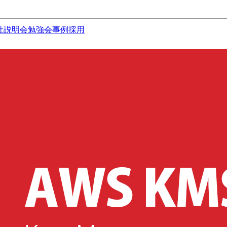
社説明会
勉強会
事例
採用