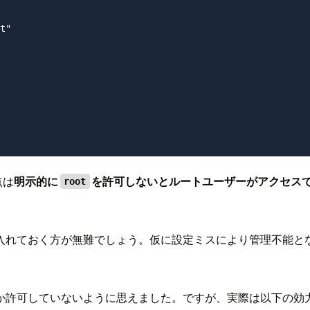
t"

点は
明示的に
を許可しないとルートユーザーがアクセス
root
れておく方が無難でしょう。仮に設定ミスにより管理不能とな
か許可していないように思えました。ですが、実際は以下の効