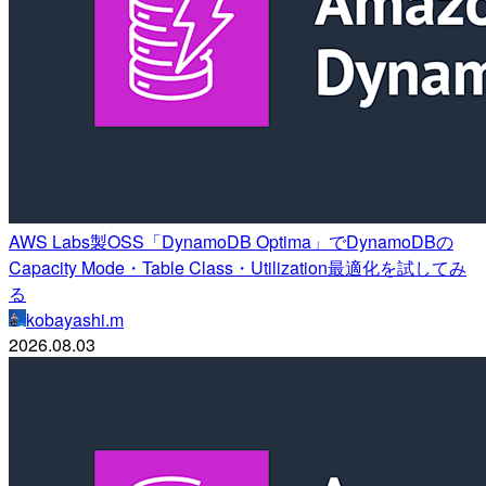
AWS Labs製OSS「DynamoDB Optima」でDynamoDBの
Capacity Mode・Table Class・Utilization最適化を試してみ
る
kobayashi.m
2026.08.03