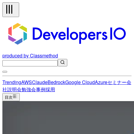
produced by Classmethod
Trending
AWS
Claude
Bedrock
Google Cloud
Azure
セミナー
会
社説明会
勉強会
事例
採用
目次