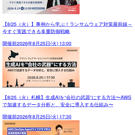
【8/25（火）】事例から学ぶ！ランサムウェア対策最前線～
今すぐ実践できる多重防御戦略
開催前
2026年8月25日(火) 13:00
【8/25（火）札幌】生成AIを“会社の武器”にする方法〜AWS
で加速するデータ分析と、安全に導入する仕組み〜
開催前
2026年8月25日(火) 17:30