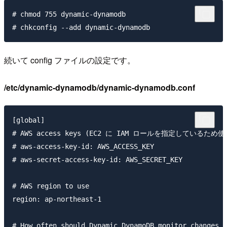
# chmod 755 dynamic-dynamodb

続いて config ファイルの設定です。
/etc/dynamic-dynamodb/dynamic-dynamodb.conf
[global]

# AWS access keys (EC2 に IAM ロールを指定しているため使
# aws-access-key-id: AWS_ACCESS_KEY

# aws-secret-access-key-id: AWS_SECRET_KEY

# AWS region to use

region: ap-northeast-1

# How often should Dynamic DynamoDB monitor changes (