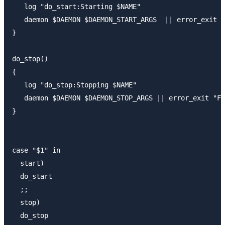
   log "do_start:Starting $NAME"

   daemon $DAEMON $DAEMON_START_ARGS  || error_exit "
}

do_stop()

{

   log "do_stop:Stopping $NAME"

   daemon $DAEMON $DAEMON_STOP_ARGS || error_exit "Fa
}

case "$1" in

  start)

  do_start

  ;;

  stop)

  do_stop
