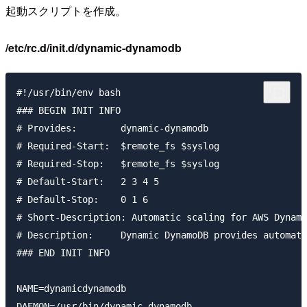
起動スクリプトを作成。
/etc/rc.d/init.d/dynamic-dynamodb
#!/usr/bin/env bash

### BEGIN INIT INFO

# Provides:        dynamic-dynamodb

# Required-Start:  $remote_fs $syslog

# Required-Stop:   $remote_fs $syslog

# Default-Start:   2 3 4 5

# Default-Stop:    0 1 6

# Short-Description: Automatic scaling for AWS Dynamo
# Description:     Dynamic DynamoDB provides automati
### END INIT INFO

NAME=dynamicdynamodb

DAEMON=/usr/bin/dynamic-dynamodb
