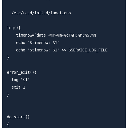
. /etc/rc.d/init.d/functions

log(){

    timenow=`date +%Y-%m-%dT%H:%M:%S.%N`

    echo "$timenow: $1"

    echo "$timenow: $1" >> $SERVICE_LOG_FILE

}

error_exit(){

  log "$1"

  exit 1

}

do_start()

{
