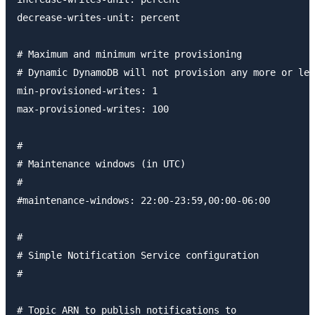
decrease-writes-unit: percent

# Maximum and minimum write provisioning

# Dynamic DynamoDB will not provision any more or les
min-provisioned-writes: 1

max-provisioned-writes: 100

#

# Maintenance windows (in UTC)

#

#maintenance-windows: 22:00-23:59,00:00-06:00

#

# Simple Notification Service configuration

#

# Topic ARN to publish notifications to
