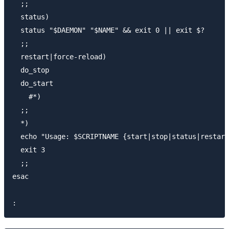
  ;;

  status)

  status "$DAEMON" "$NAME" && exit 0 || exit $?

  ;;

  restart|force-reload)

  do_stop

  do_start

    #*)

  ;;

  *)

  echo "Usage: $SCRIPTNAME {start|stop|status|restart
  exit 3

  ;;

esac
