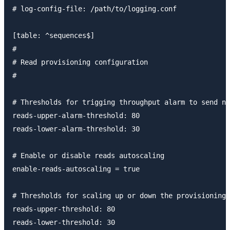
# log-config-file: /path/to/logging.conf

[table: ^sequences$]

#

# Read provisioning configuration

#

# Thresholds for trigging throughput alarm to send no
reads-upper-alarm-threshold: 80

reads-lower-alarm-threshold: 30

# Enable or disable reads autoscaling

enable-reads-autoscaling = true

# Thresholds for scaling up or down the provisioning 
reads-upper-threshold: 80

reads-lower-threshold: 30
