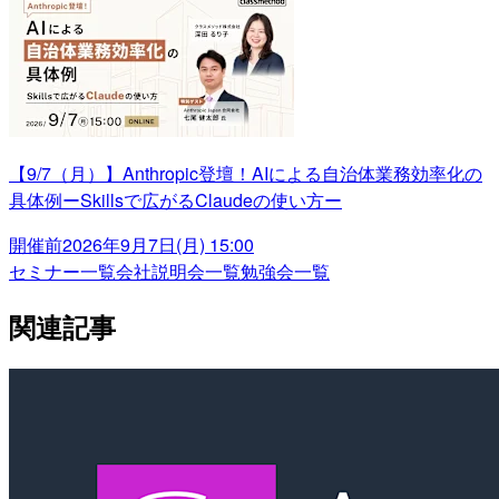
【9/7（月）】Anthropic登壇！AIによる自治体業務効率化の
具体例ーSkillsで広がるClaudeの使い方ー
開催前
2026年9月7日(月) 15:00
セミナー一覧
会社説明会一覧
勉強会一覧
関連記事