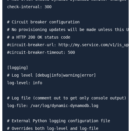
check-interval: 300

# Circuit breaker configuration

# No provisioning updates will be made unless this UR
# a HTTP 200 OK status code

#circuit-breaker-url: http://my.service.com/v1/is_up

#circuit-breaker-timeout: 500

[logging]

# Log level [debug|info|warning|error]

log-level: info

# Log file (comment out to get only console output)

log-file: /var/log/dynamic-dynamodb.log

# External Python logging configuration file

# Overrides both log-level and log-file
