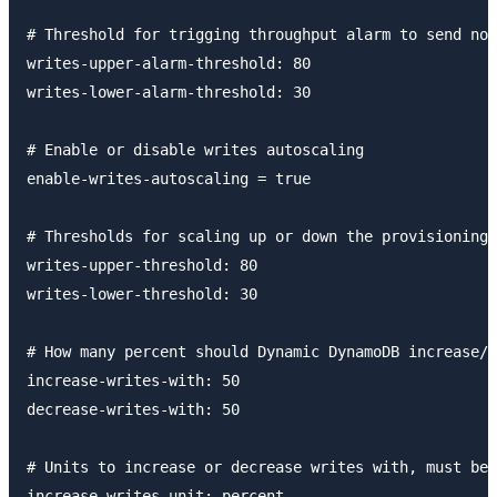
# Threshold for trigging throughput alarm to send not
writes-upper-alarm-threshold: 80

writes-lower-alarm-threshold: 30

# Enable or disable writes autoscaling

enable-writes-autoscaling = true

# Thresholds for scaling up or down the provisioning 
writes-upper-threshold: 80

writes-lower-threshold: 30

# How many percent should Dynamic DynamoDB increase/d
increase-writes-with: 50

decrease-writes-with: 50

# Units to increase or decrease writes with, must be 
increase-writes-unit: percent
