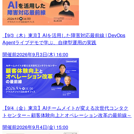
【9/3（木）東京】AIを活用した障害対応最前線 | DevOps
Agentライブデモで学ぶ、自律型運用の実践
開催前
2026年9月3日(木) 16:00
【9/4（金）東京】AIチームメイトが変える次世代コンタク
トセンター～顧客体験向上とオペレーション改革の最前線～
開催前
2026年9月4日(金) 15:00