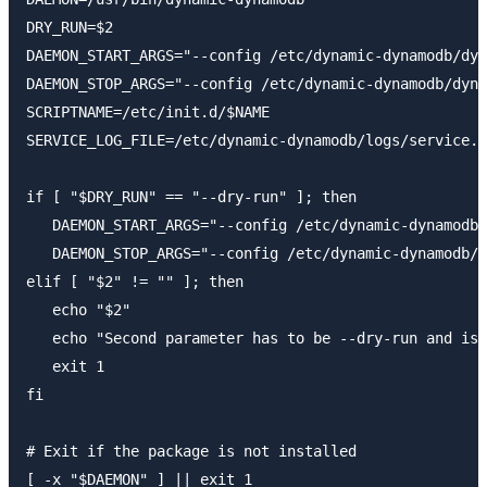
DRY_RUN=$2

DAEMON_START_ARGS="--config /etc/dynamic-dynamodb/dyn
DAEMON_STOP_ARGS="--config /etc/dynamic-dynamodb/dyna
SCRIPTNAME=/etc/init.d/$NAME

SERVICE_LOG_FILE=/etc/dynamic-dynamodb/logs/service.l
if [ "$DRY_RUN" == "--dry-run" ]; then

   DAEMON_START_ARGS="--config /etc/dynamic-dynamodb/
   DAEMON_STOP_ARGS="--config /etc/dynamic-dynamodb/d
elif [ "$2" != "" ]; then

   echo "$2"

   echo "Second parameter has to be --dry-run and is 
   exit 1

fi

# Exit if the package is not installed

[ -x "$DAEMON" ] || exit 1
