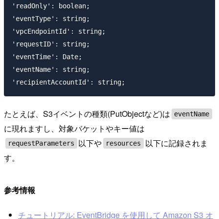
'readOnly': boolean;

'eventType': string;

'vpcEndpointId': string;

'requestID': string;

'eventTime': Date;

'eventName': string;

たとえば、S3イベントの種類(PutObjectなど)は
eventName
に現れますし、対象バケットやキー値は
以下や
以下に記録されま
requestParameters
resources
す。
参考情報
チュートリアル: EventBridge を使用して Amazon S3 オ