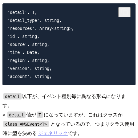
'detail': T;

'detail_type': string;

'resources': Array<string>;

'id': string;

'source': string;

'time': Date;

'region': string;

'version': string;

以下が、イベント種別毎に異なる形式になりま
detail
す。
※
値が
になっていますが、これはクラスが
detail
T
となっているので、つまりクラス使用
class AWSEvent<T>
時に型を決める
ジェネリック
です。