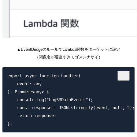
▲EventBridgeのルールでLambda関数をターゲットに設定
（関数名が適当すぎてゴメンナサイ）
export async function handler(

    event: any

): Promise<any> {

    console.log("LogS3DataEvents");

    const response = JSON.stringify(event, null, 2);

    return response;
