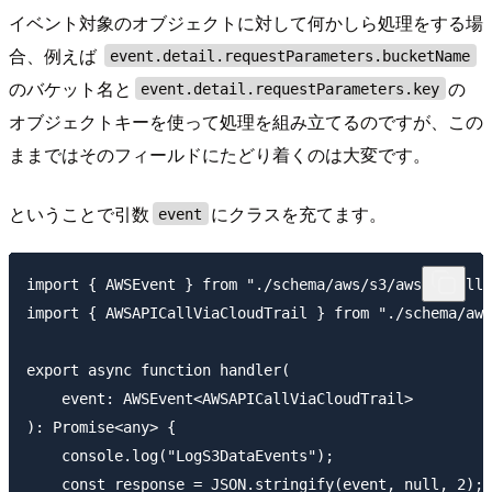
イベント対象のオブジェクトに対して何かしら処理をする場
合、例えば
event.detail.requestParameters.bucketName
のバケット名と
の
event.detail.requestParameters.key
オブジェクトキーを使って処理を組み立てるのですが、この
ままではそのフィールドにたどり着くのは大変です。
ということで引数
にクラスを充てます。
event
import { AWSEvent } from "./schema/aws/s3/awsapicallv
import { AWSAPICallViaCloudTrail } from "./schema/aws
export async function handler(

    event: AWSEvent<AWSAPICallViaCloudTrail>

): Promise<any> {

    console.log("LogS3DataEvents");

    const response = JSON.stringify(event, null, 2);
