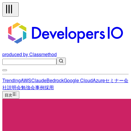
produced by Classmethod
Trending
AWS
Claude
Bedrock
Google Cloud
Azure
セミナー
会
社説明会
勉強会
事例
採用
目次