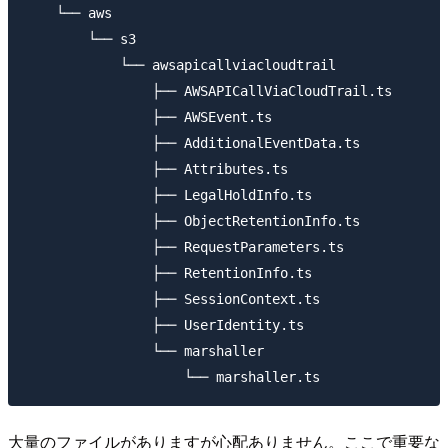
    └── aws

        └── s3

            └── awsapicallviacloudtrail

                ├── AWSAPICallViaCloudTrail.ts

                ├── AWSEvent.ts

                ├── AdditionalEventData.ts

                ├── Attributes.ts

                ├── LegalHoldInfo.ts

                ├── ObjectRetentionInfo.ts

                ├── RequestParameters.ts

                ├── RetentionInfo.ts

                ├── SessionContext.ts

                ├── UserIdentity.ts

                └── marshaller

大量のファイルがありますが心配ありません。ここで重要な