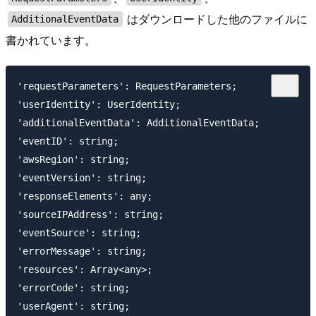
はダウンロードした他のファイルに
AdditionalEventData
書かれています。
'requestParameters': RequestParameters;

'userIdentity': UserIdentity;

'additionalEventData': AdditionalEventData;

'eventID': string;

'awsRegion': string;

'eventVersion': string;

'responseElements': any;

'sourceIPAddress': string;

'eventSource': string;

'errorMessage': string;

'resources': Array<any>;

'errorCode': string;

'userAgent': string;
