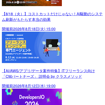
【8/18（火）】コストカットだけじゃない！AI駆動のシステ
ム刷新がもたらす本当の効果
開催前
2026年8月18日(火) 15:00
【AI/AWS/アプリ/データ案件特集】ITフリーランス向け
「CMパートナーズ」 説明会 by クラスメソッド
開催前
2026年8月12日(水) 19:00