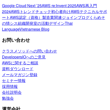
Google Cloud Next ’25
AWS re:Invent 2025
AWS再入門
2024
AWSトレンドチェック
初心者向け
AWSテクニカルサポ
ート
AWS認定（資格）
製造業関連
ジョインブログ
くらめそ
の情シス
組織開発室の活動
デザイン
Thai
Language
Vietnamese Blog
お問い合わせ
クラスメソッドへの問い合わせ
DevelopersIOへのご意見
AWSに関するご相談
資料ダウンロード
メールマガジン登録
セミナー情報
採用情報
会社説明会
勉強会
運営会社