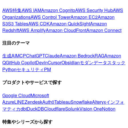
AWS特集
AWS IAM
Amazon Cognito
AWS Security Hub
AWS
Organizations
AWS Control Tower
Amazon EC2
Amazon
S3
S3 Tables
AWS CDK
Amazon QuickSight
Amazon
Redshift
AWS Amplify
Amazon CloudFront
Amazon Connect
注目のテーマ
生成AI
MCP
ChatGPT
Claude
Amazon Bedrock
RAG
Amazon
Q
GitHub Copilot
Devin
Cursor
Obsidian
モダンデータスタック
Python
セキュリティ
PM
プロダクトやサービスで探す
Google Cloud
Microsoft
Azure
LINE
Zendesk
Auth0
Tableau
Snowflake
Alteryx
インフォ
マティカ
dbt
DuckDB
Cloudflare
Splunk
Vision One
Notion
特集やシリーズから探す