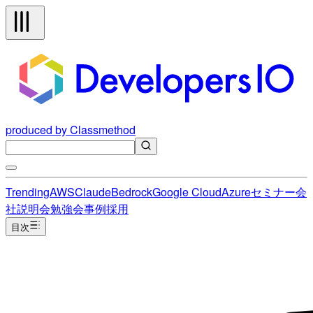
produced by Classmethod
Trending
AWS
Claude
Bedrock
Google Cloud
Azure
セミナー
会
社説明会
勉強会
事例
採用
目次