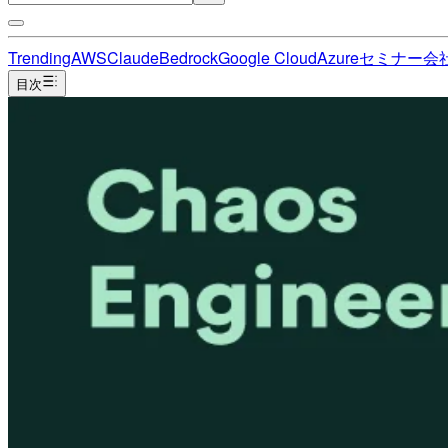
Trending
AWS
Claude
Bedrock
Google Cloud
Azure
セミナー
会
目次