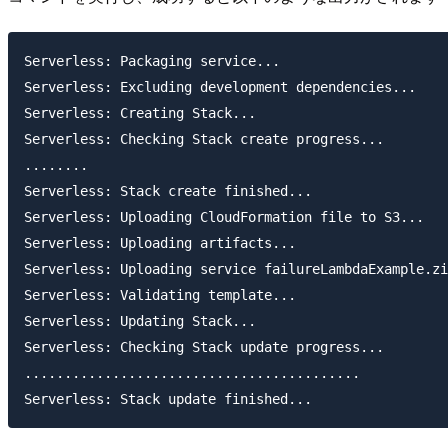
Serverless: Packaging service...

Serverless: Excluding development dependencies...

Serverless: Creating Stack...

Serverless: Checking Stack create progress...

........

Serverless: Stack create finished...

Serverless: Uploading CloudFormation file to S3...

Serverless: Uploading artifacts...

Serverless: Uploading service failureLambdaExample.zi
Serverless: Validating template...

Serverless: Updating Stack...

Serverless: Checking Stack update progress...

..........................................
