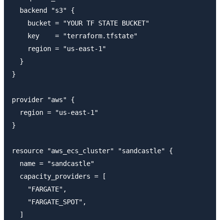
  backend "s3" {

    bucket = "YOUR TF STATE BUCKET"

    key    = "terraform.tfstate"

    region = "us-east-1"

  }

}

provider "aws" {

  region = "us-east-1"

}

resource "aws_ecs_cluster" "sandcastle" {

  name = "sandcastle"

  capacity_providers = [

    "FARGATE",

    "FARGATE_SPOT",

  ]
