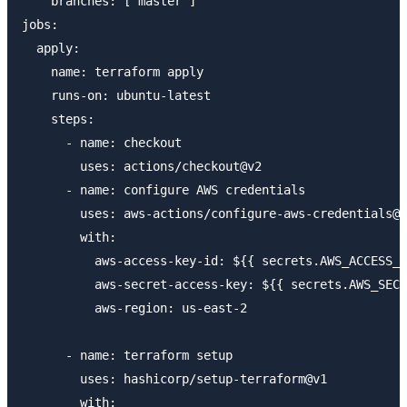
    branches: [ master ]

jobs:

  apply:

    name: terraform apply

    runs-on: ubuntu-latest

    steps:

      - name: checkout

        uses: actions/checkout@v2

      - name: configure AWS credentials

        uses: aws-actions/configure-aws-credentials@v
        with:

          aws-access-key-id: ${{ secrets.AWS_ACCESS_K
          aws-secret-access-key: ${{ secrets.AWS_SECR
          aws-region: us-east-2

      - name: terraform setup

        uses: hashicorp/setup-terraform@v1

        with:
