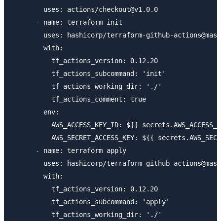
        uses: actions/checkout@v1.0.0

      - name: terraform init

        uses: hashicorp/terraform-github-actions@mast
        with:

          tf_actions_version: 0.12.20

          tf_actions_subcommand: 'init'

          tf_actions_working_dir: './'

          tf_actions_comment: true

        env:

          AWS_ACCESS_KEY_ID: ${{ secrets.AWS_ACCESS_K
          AWS_SECRET_ACCESS_KEY: ${{ secrets.AWS_SECR
      - name: terraform apply

        uses: hashicorp/terraform-github-actions@mast
        with:

          tf_actions_version: 0.12.20

          tf_actions_subcommand: 'apply'

          tf_actions_working_dir: './'
