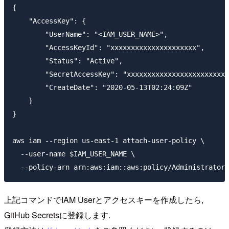
{

    "AccessKey": {

        "UserName": "<IAM_USER_NAME>",

        "AccessKeyId": "xxxxxxxxxxxxxxxxxxxxx",

        "Status": "Active",

        "SecretAccessKey": "xxxxxxxxxxxxxxxxxxxxxxxxx
        "CreateDate": "2020-05-13T02:24:09Z"

    }

}

aws iam --region us-east-1 attach-user-policy \

  --user-name $IAM_USER_NAME \

上記コマンドでIAM Userとアクセスキーを作成したら,
GitHub Secretsに登録します.