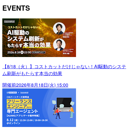
EVENTS
【8/18（火）】コストカットだけじゃない！AI駆動のシステ
ム刷新がもたらす本当の効果
開催前
2026年8月18日(火) 15:00