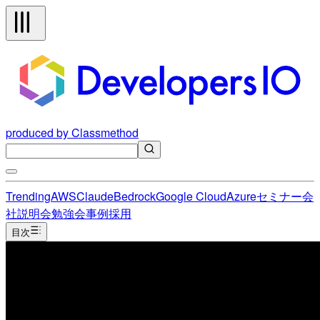
produced by Classmethod
Trending
AWS
Claude
Bedrock
Google Cloud
Azure
セミナー
会
社説明会
勉強会
事例
採用
目次