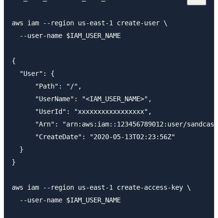
aws iam --region us-east-1 create-user \

  --user-name $IAM_USER_NAME

{

  "User": {

      "Path": "/",

      "UserName": "<IAM_USER_NAME>",

      "UserId": "xxxxxxxxxxxxxxxxx",

      "Arn": "arn:aws:iam::123456789012:user/sandcast
      "CreateDate": "2020-05-13T02:23:56Z"

  }

}

aws iam --region us-east-1 create-access-key \

  --user-name $IAM_USER_NAME
