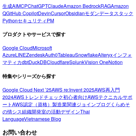
生成AI
MCP
ChatGPT
Claude
Amazon Bedrock
RAG
Amazon
Q
GitHub Copilot
Devin
Cursor
Obsidian
モダンデータスタック
Python
セキュリティ
PM
プロダクトやサービスで探す
Google Cloud
Microsoft
Azure
LINE
Zendesk
Auth0
Tableau
Snowflake
Alteryx
インフォ
マティカ
dbt
DuckDB
Cloudflare
Splunk
Vision One
Notion
特集やシリーズから探す
Google Cloud Next ’25
AWS re:Invent 2025
AWS再入門
2024
AWSトレンドチェック
初心者向け
AWSテクニカルサポ
ート
AWS認定（資格）
製造業関連
ジョインブログ
くらめそ
の情シス
組織開発室の活動
デザイン
Thai
Language
Vietnamese Blog
お問い合わせ