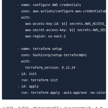
      - name: configure AWS credentials

        uses: aws-actions/configure-aws-credentials@v
        with:

          aws-access-key-id: ${{ secrets.AWS_ACCESS_K
          aws-secret-access-key: ${{ secrets.AWS_SECR
          aws-region: us-east-2

      - name: terraform setup

        uses: hashicorp/setup-terraform@v1

        with:

          terraform_version: 0.12.24

      - id: init

        run: terraform init

      - id: apply
