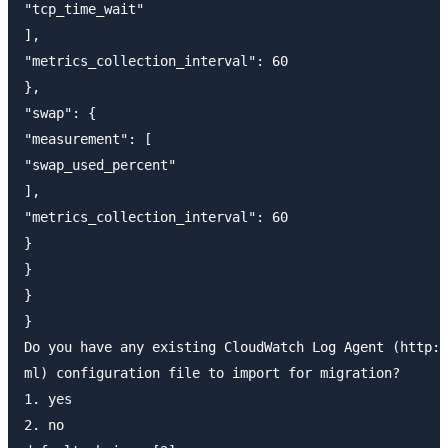
"tcp_time_wait"

],

"metrics_collection_interval": 60

},

"swap": {

"measurement": [

"swap_used_percent"

],

"metrics_collection_interval": 60

}

}

}

}

Do you have any existing CloudWatch Log Agent (http:/
ml) configuration file to import for migration?

1. yes

2. no
