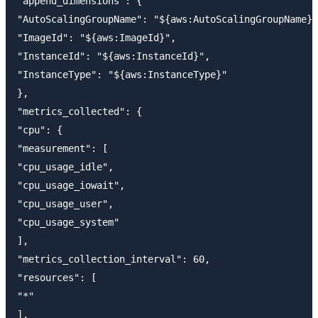
"append_dimensions": {

"AutoScalingGroupName": "${aws:AutoScalingGroupName}"
"ImageId": "${aws:ImageId}",

"InstanceId": "${aws:InstanceId}",

"InstanceType": "${aws:InstanceType}"

},

"metrics_collected": {

"cpu": {

"measurement": [

"cpu_usage_idle",

"cpu_usage_iowait",

"cpu_usage_user",

"cpu_usage_system"

],

"metrics_collection_interval": 60,

"resources": [

"*"

],
