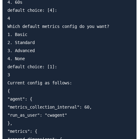
4. 60s

default choice: [4]:

4

Which default metrics config do you want?

1. Basic

2. Standard

3. Advanced

4. None

default choice: [1]:

3

Current config as follows:

{

"agent": {

"metrics_collection_interval": 60,

"run_as_user": "cwagent"

},

"metrics": {
