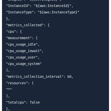
"InstanceId": "${aws:InstanceId}",

"InstanceType": "${aws:InstanceType}"

},

"metrics_collected": {

"cpu": {

"measurement": [

"cpu_usage_idle",

"cpu_usage_iowait",

"cpu_usage_user",

"cpu_usage_system"

],

"metrics_collection_interval": 60,

"resources": [

"*"

],

"totalcpu": false

},
