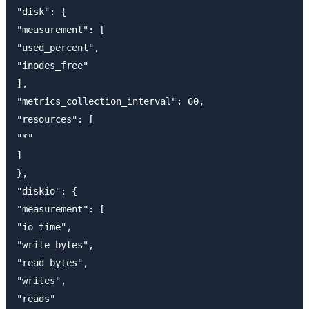
"disk": {

"measurement": [

"used_percent",

"inodes_free"

],

"metrics_collection_interval": 60,

"resources": [

"*"

]

},

"diskio": {

"measurement": [

"io_time",

"write_bytes",

"read_bytes",

"writes",

"reads"
