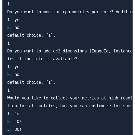
1

Do you want to monitor cpu metrics per core? Addition
1. yes

2. no

default choice: [1]:

1

Do you want to add ec2 dimensions (ImageId, InstanceI
ics if the info is available?

1. yes

2. no

default choice: [1]:

1

Would you like to collect your metrics at high resolu
tion for all metrics, but you can customize for speci
1. 1s

2. 10s

3. 30s
