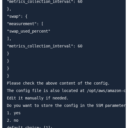
"metrics_collection_interval": 60

},

"swap": {

"measurement": [

"swap_used_percent"

],

"metrics_collection_interval": 60

}

}

}

}

Please check the above content of the config.

The config file is also located at /opt/aws/amazon-cl
Edit it manually if needed.

Do you want to store the config in the SSM parameter 
1. yes

2. no

default choice: [1]:
