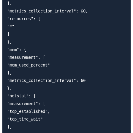
],

"metrics_collection_interval": 60,

"resources": [

"*"

]

},

"mem": {

"measurement": [

"mem_used_percent"

],

"metrics_collection_interval": 60

},

"netstat": {

"measurement": [

"tcp_established",

"tcp_time_wait"

],
