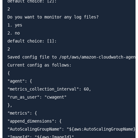
default choice: [2]:

2

Do you want to monitor any log files?

1. yes

2. no

default choice: [1]:

2

Saved config file to /opt/aws/amazon-cloudwatch-agent
Current config as follows:

{

"agent": {

"metrics_collection_interval": 60,

"run_as_user": "cwagent"

},

"metrics": {

"append_dimensions": {

"AutoScalingGroupName": "${aws:AutoScalingGroupName}"
"ImageId": "${aws:ImageId}",
