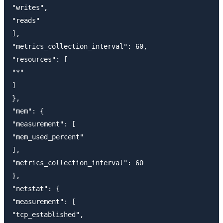
"writes",

"reads"

],

"metrics_collection_interval": 60,

"resources": [

"*"

]

},

"mem": {

"measurement": [

"mem_used_percent"

],

"metrics_collection_interval": 60

},

"netstat": {

"measurement": [

"tcp_established",
