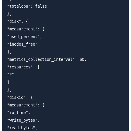
"totalcpu": false

},

"disk": {

"measurement": [

"used_percent",

"inodes_free"

],

"metrics_collection_interval": 60,

"resources": [

"*"

]

},

"diskio": {

"measurement": [

"io_time",

"write_bytes",

"read_bytes",
