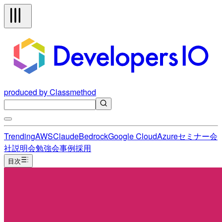
produced by Classmethod
Trending
AWS
Claude
Bedrock
Google Cloud
Azure
セミナー
会
社説明会
勉強会
事例
採用
目次