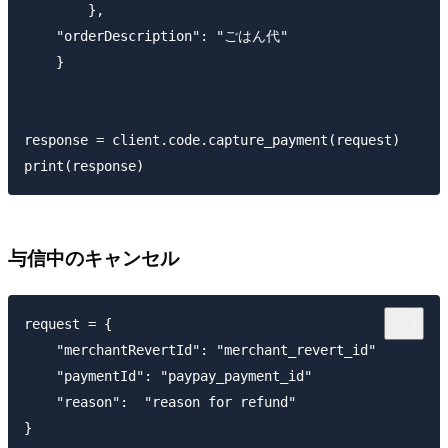
        },

    "orderDescription": "ごはん代"

    }

response = client.code.capture_payment(request)

与信中のキャンセル
request = {

    "merchantRevertId": "merchant_revert_id"

    "paymentId": "paypay_payment_id"

    "reason":  "reason for refund"

}
