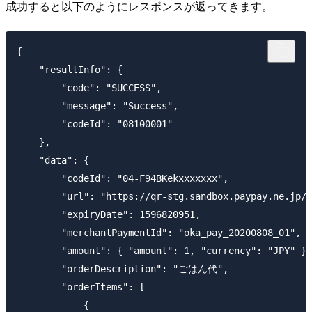
成功すると以下のようにレスポンスが返ってきます。
{

    "resultInfo": {

        "code": "SUCCESS",

        "message": "Success",

        "codeId": "08100001"

    },

    "data": {

        "codeId": "04-F94BKekxxxxxxx",

        "url": "https://qr-stg.sandbox.paypay.ne.jp/x
        "expiryDate": 1596820951,

        "merchantPaymentId": "oka_pay_20200808_01",

        "amount": { "amount": 1, "currency": "JPY" },

        "orderDescription": "ごはん代",

        "orderItems": [

            {
