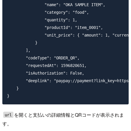
                "name": "OKA SAMPLE ITEM",

                "category": "food",

                "quantity": 1,

                "productId": "item_0001",

                "unit_price": { "amount": 1, "currenc
            }

        ],

        "codeType": "ORDER_QR",

        "requestedAt": 1596820651,

        "isAuthorization": False,

        "deeplink": "paypay://payment?link_key=https%
    }

を開くと支払いの詳細情報とQRコードが表示されま
url
す。