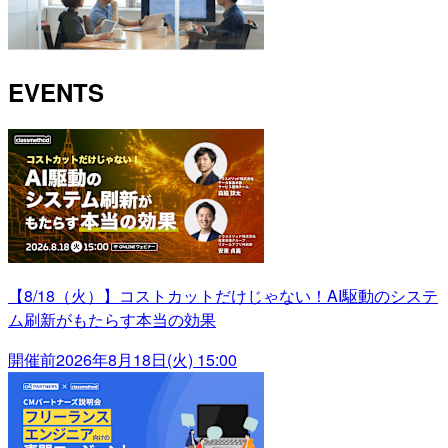
EVENTS
【8/18（火）】コストカットだけじゃない！AI駆動のシステ
ム刷新がもたらす本当の効果
開催前
2026年8月18日(火) 15:00