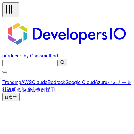
produced by Classmethod
Trending
AWS
Claude
Bedrock
Google Cloud
Azure
セミナー
会
社説明会
勉強会
事例
採用
目次