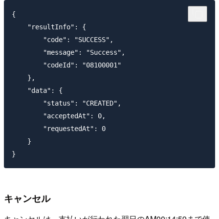
{

    "resultInfo": {

        "code": "SUCCESS",

        "message": "Success",

        "codeId": "08100001"

    },

    "data": { 

        "status": "CREATED",

        "acceptedAt": 0,

        "requestedAt": 0

    }

キャンセル
キャンセルは、支払いが行われた翌日のAM00:14:59まで使