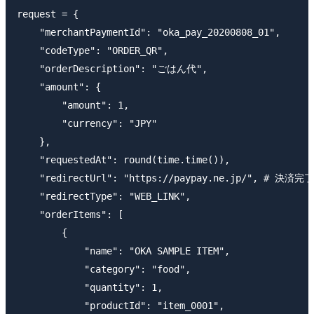
request = {

    "merchantPaymentId": "oka_pay_20200808_01",

    "codeType": "ORDER_QR",

    "orderDescription": "ごはん代",

    "amount": {

        "amount": 1,

        "currency": "JPY"

    },

    "requestedAt": round(time.time()),

    "redirectUrl": "https://paypay.ne.jp/", # 決済
    "redirectType": "WEB_LINK",

    "orderItems": [

        {

            "name": "OKA SAMPLE ITEM",

            "category": "food",

            "quantity": 1,

            "productId": "item_0001",
