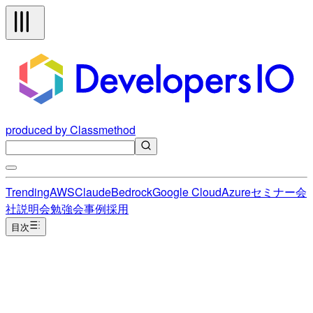
produced by Classmethod
Trending
AWS
Claude
Bedrock
Google Cloud
Azure
セミナー
会
社説明会
勉強会
事例
採用
目次