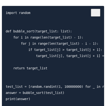
import random

def bubble_sort(target_list: list):

    for i in range(len(target_list) - 1):

        for j in range(len(target_list) - i - 1):

            if target_list[j] > target_list[j + 1]:

                target_list[j], target_list[j + 1] = 
    return target_list

test_list = [random.randint(1, 100000000) for _ in ra
answer = bubble_sort(test_list)

print(answer)
