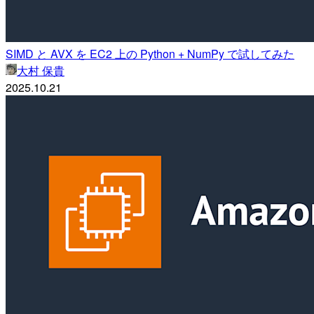
SIMD と AVX を EC2 上の Python + NumPy で試してみた
大村 保貴
2025.10.21