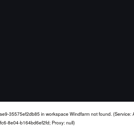
9-35575ef2db85 in workspace Windfarm not found. (Service: A
6-8e04-b164bd6ef2fd; Proxy: null)