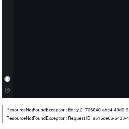
ResourceNotFoundException: Entity 21706840-abe4-49d0-9ae
ResourceNotFoundException; Request ID: a515ce06-5438-4fc