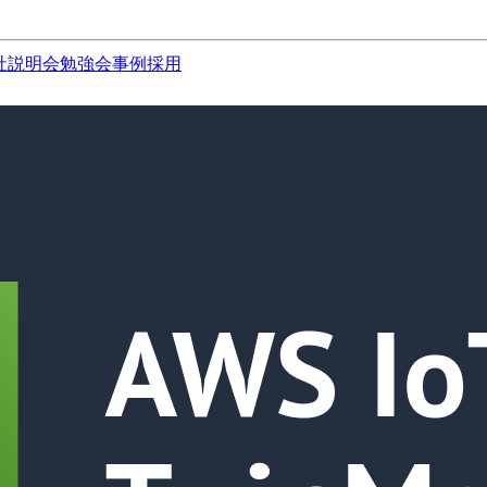
社説明会
勉強会
事例
採用