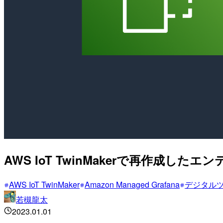
AWS IoT TwinMakerで再作成
AWS IoT TwinMaker
Amazon Managed Grafana
デジタル
若槻龍太
2023.01.01