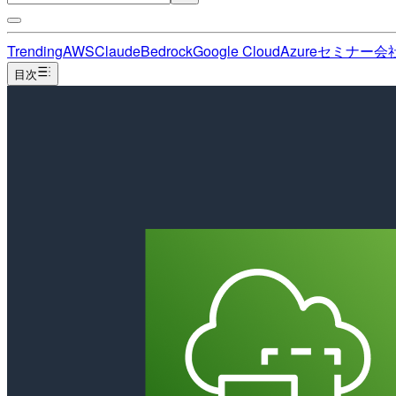
Trending
AWS
Claude
Bedrock
Google Cloud
Azure
セミナー
会
目次