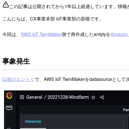
この記事は公開されてから1年以上経過しています。情報
こんにちは、CX事業本部 IoT事業部の若槻です。
今回は、
AWS IoT TwinMaker
側で再作成したentytyを
Amazon 
事象発生
以前のエントリ
で、AWS IoT TwinMakerをdatasourceと