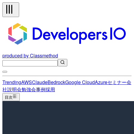
produced by Classmethod
Trending
AWS
Claude
Bedrock
Google Cloud
Azure
セミナー
会
社説明会
勉強会
事例
採用
目次