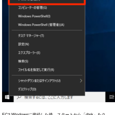
EC2 Windowsに接続した後、スタートから「disk」をク