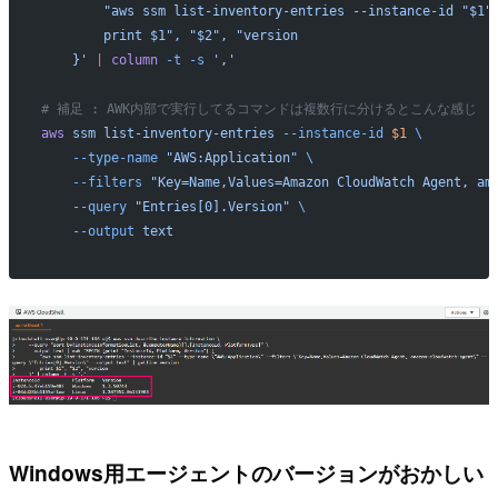
        "aws ssm list-inventory-entries --instance-id "$1"
        print $1", "$2", "version
    }'
 |
 column
 -t
 -s
 ','
# 補足 : AWK内部で実行してるコマンドは複数行に分けるとこんな感じ
aws
 ssm
 list-inventory-entries
 --instance-id
 $1
 \
    --type-name
 "AWS:Application"
 \
    --filters
 "Key=Name,Values=Amazon CloudWatch Agent, am
    --query
 "Entries[0].Version"
 \
    --output
 text
Windows用エージェントのバージョンがおかしい