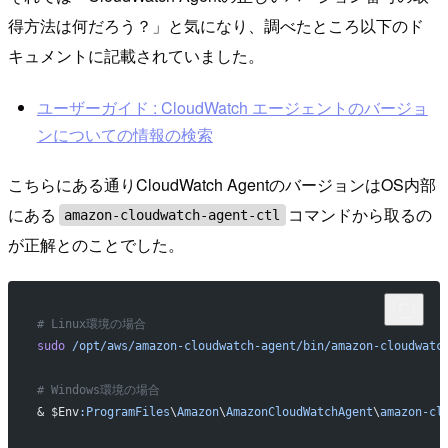
得方法は何だろう？」と気になり、調べたところ以下のド
キュメントに記載されていました。
ユーザーガイド : CloudWatch エージェントのバージョ
ンについての情報の検索
こちらにある通りCloudWatch AgentのバージョンはOS内部
にある
コマンドから取るの
amazon-cloudwatch-agent-ctl
が正解とのことでした。
# Linux環境の場合
sudo
 /opt/aws/amazon-cloudwatch-agent/bin/amazon-cloudwatc
# Windows環境の場合
& $Env
:ProgramFiles
\
Amazon
\
AmazonCloudWatchAgent
\
amazon-cl