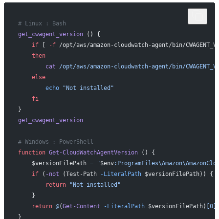
# Linux : Bash
get_cwagent_version
 () {
    if
 [ 
-f
 /opt/aws/amazon-cloudwatch-agent/bin/CWAGENT_V
    then
        cat
 /opt/aws/amazon-cloudwatch-agent/bin/CWAGENT_V
    else
        echo
 "Not installed"
    fi
}
get_cwagent_version
# Windows : PowerShell
function
 Get-CloudWatchAgentVersion
 () {
    $versionFilePath 
=
 "
$env
:ProgramFiles\Amazon\AmazonClo
    if
 (
-not
 (Test-Path 
-LiteralPath
 $versionFilePath)) {
        return
 "Not installed"
    }
    return
 @
(
Get-Content
 -LiteralPath
 $versionFilePath)
[0]
}