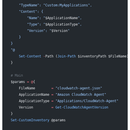
    "TypeName": "Custom:MyApplications",
    "Content": {
        "Name": "
$ApplicationName
",
        "Type": "
$ApplicationType
",
        "Version": "
$Version
"
    }
}
"@
    Set-Content
 -
Path (
Join-Path
 $inventoryPath $FileName)
}
# Main
$params 
=
 @
{
    FileName        
=
 "cloudwatch-agent.json"
    ApplicationName 
=
 "Amazon CloudWatch Agent"
    ApplicationType 
=
 "Applications/CloudWatch-Agent"
    Version         
=
 Get-CloudWatchAgentVersion
}
Set-CustomInventory
 @params