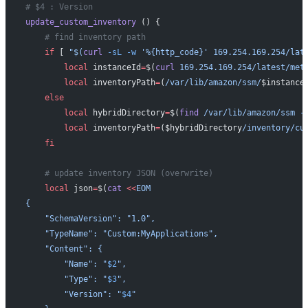
# $4 : Version
update_custom_inventory
 () {
    # find inventory path
    if
 [ 
"$(
curl
 -sL
 -w
 '%{http_code}' 169.254.169.254/lat
        local
 instanceId
=
$(
curl
 169.254.169.254/latest/met
        local
 inventoryPath
=
(
/var/lib/amazon/ssm/
$instance
    else
        local
 hybridDirectory
=
$(
find
 /var/lib/amazon/ssm
 -
        local
 inventoryPath
=
($hybridDirectory
/inventory/cu
    fi
    # update inventory JSON (overwrite)
    local
 json
=
$(
cat
 <<
EOM
{
    "SchemaVersion": "1.0",
    "TypeName": "Custom:MyApplications",
    "Content": {
        "Name": "
$2
",
        "Type": "
$3
",
        "Version": "
$4
"