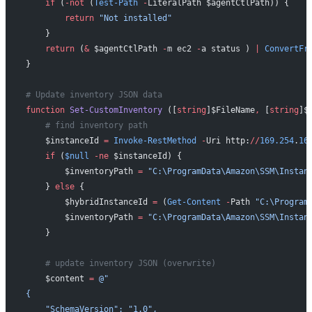
    if
 (
-not
 (
Test-Path
 -
LiteralPath $agentCtlPath)) {
        return
 "Not installed"
    }
    return
 (
&
 $agentCtlPath 
-
m ec2 
-
a status ) 
|
 ConvertFr
}
# Update inventory JSON data
function
 Set-CustomInventory
 ([
string
]$FileName
,
 [
string
]$
    # find inventory path
    $instanceId 
=
 Invoke-RestMethod
 -
Uri http:
//
169.254
.
16
    if
 (
$null
 -ne
 $instanceId) {
        $inventoryPath 
=
 "C:\ProgramData\Amazon\SSM\Instan
    } 
else
 {
        $hybridInstanceId 
=
 (
Get-Content
 -
Path 
"C:\Program
        $inventoryPath 
=
 "C:\ProgramData\Amazon\SSM\Instan
    }
    # update inventory JSON (overwrite)
    $content 
=
 @"
{
    "SchemaVersion": "1.0",