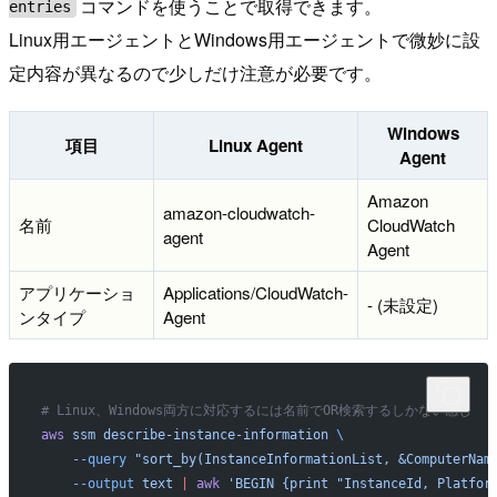
コマンドを使うことで取得できます。
entries
Linux用エージェントとWindows用エージェントで微妙に設
定内容が異なるので少しだけ注意が必要です。
Windows
項目
Linux Agent
Agent
Amazon
amazon-cloudwatch-
名前
CloudWatch
agent
Agent
アプリケーショ
Applications/CloudWatch-
- (未設定)
ンタイプ
Agent
# Linux、Windows両方に対応するには名前でOR検索するしかない感じ
aws
 ssm
 describe-instance-information
 \
    --query
 "sort_by(InstanceInformationList, &ComputerNam
    --output
 text
 |
 awk
 'BEGIN {print "InstanceId, Platfor