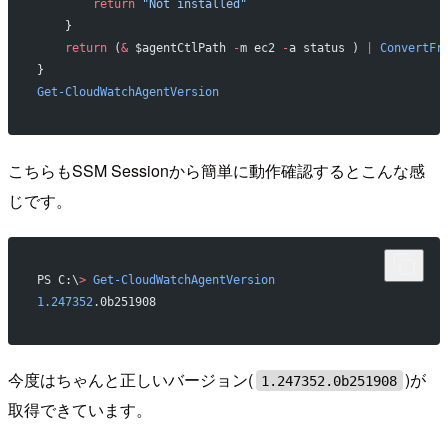
        return
 "Not installed"
    }
    return
 (
&
 $agentCtlPath 
-
m ec2 
-
a status ) 
|
 ConvertFr
}
Get-CloudWatchAgentVersion
こちらもSSM Sessionから簡単に動作確認するとこんな感
じです。
PS C:\
>
 Get-CloudWatchAgentVersion
1.247352
.0b251908
今度はちゃんと正しいバージョン(
)が
1.247352.0b251908
取得できています。