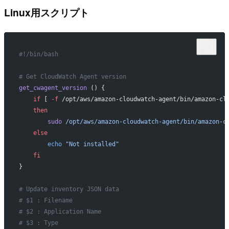
Linux用スクリプト
#!/bin/bash
# Get CloudWatch Agent version
get_cwagent_version
 () {
    if
 [ 
-f
 /opt/aws/amazon-cloudwatch-agent/bin/amazon-cl
    then
        sudo
 /opt/aws/amazon-cloudwatch-agent/bin/amazon-c
    else
        echo
 "Not installed"
    fi
}
# Update inventory JSON data
# $1 : Filename
# $2 : Application Name
# $3 : Type