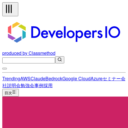
produced by Classmethod
Trending
AWS
Claude
Bedrock
Google Cloud
Azure
セミナー
会
社説明会
勉強会
事例
採用
目次