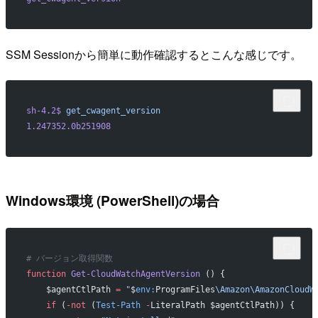
SSM Sessionから簡単に動作確認するとこんな感じです。
sh-4.2$
 get_cwagent_version
1.247352.0b251908
Windows環境 (PowerShell)の場合
# バージョン取得関数
function
 Get-CloudWatchAgentVersion
 () {
    $agentCtlPath 
=
 "
$
env:
ProgramFiles
\Amazon\AmazonCloudW
    if
 (
-not
 (
Test-Path
 -
LiteralPath $agentCtlPath)) {