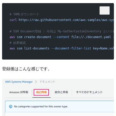
# YAMLダウンロード
curl
 https://raw.githubusercontent.com/aws-samples/aws-sys
# SSM Document登録 : 今回は My-GatherCustomInventory と
aws
 ssm
 create-document
 --content
 file://./document.yaml
 -
# 結果確認
aws
 ssm
 list-documents
 --document-filter-list
 key=Name,val
登録後はこんな感じです。