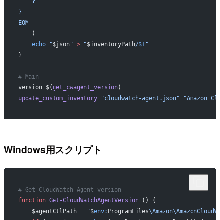
    }
}
EOM
    )
    echo
 "
$json
"
 >
 "
$inventoryPath
/
$1
"
}
# Main
version
=
$(
get_cwagent_version
)
update_custom_inventory
 "cloudwatch-agent.json"
 "Amazon Cl
Windows用スクリプト
# Get CloudWatch Agent version
function
 Get-CloudWatchAgentVersion
 () {
    $agentCtlPath 
=
 "
$
env:
ProgramFiles
\Amazon\AmazonCloudW