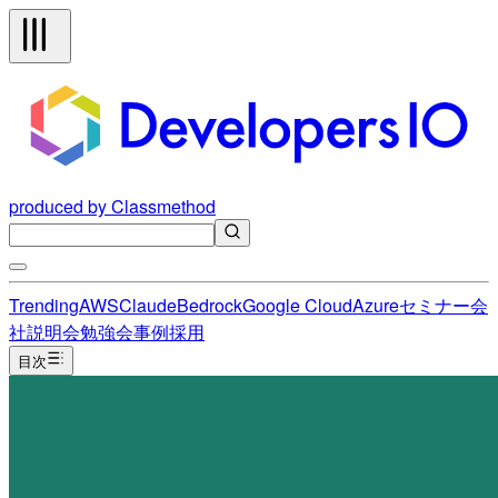
produced by Classmethod
Trending
AWS
Claude
Bedrock
Google Cloud
Azure
セミナー
会
社説明会
勉強会
事例
採用
目次