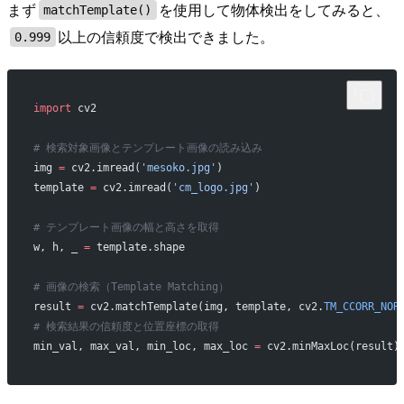
まず
を使用して物体検出をしてみると、
matchTemplate()
以上の信頼度で検出できました。
0.999
import
 cv2
# 検索対象画像とテンプレート画像の読み込み
img 
=
 cv2.imread(
'mesoko.jpg'
)
template 
=
 cv2.imread(
'cm_logo.jpg'
)
# テンプレート画像の幅と高さを取得
w, h, _ 
=
 template.shape
# 画像の検索（Template Matching）
result 
=
 cv2.matchTemplate(img, template, cv2.
TM_CCORR_NOR
# 検索結果の信頼度と位置座標の取得
min_val, max_val, min_loc, max_loc 
=
 cv2.minMaxLoc(result)