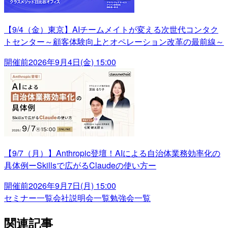
【9/4（金）東京】AIチームメイトが変える次世代コンタク
トセンター～顧客体験向上とオペレーション改革の最前線～
開催前
2026年9月4日(金) 15:00
【9/7（月）】Anthropic登壇！AIによる自治体業務効率化の
具体例ーSkillsで広がるClaudeの使い方ー
開催前
2026年9月7日(月) 15:00
セミナー一覧
会社説明会一覧
勉強会一覧
関連記事