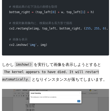
# 検索結果の右下頂点の座標を取得
bottom_right 
=
 (top_left[
0
] 
+
 w, top_left[
1
] 
+
 h)
# 検索対象画像内に、検索結果を長方形で描画
cv2.rectangle(img, top_left, bottom_right, (
255
, 
255
, 
0
), 
# 画像を表示
cv2.imshow(
'img'
, img)
しかし
を実行して画像を表示しようとすると
imshow()
The kernel appears to have died. It will restart
となりインスタンスが落ちてしまいます。
automatically.