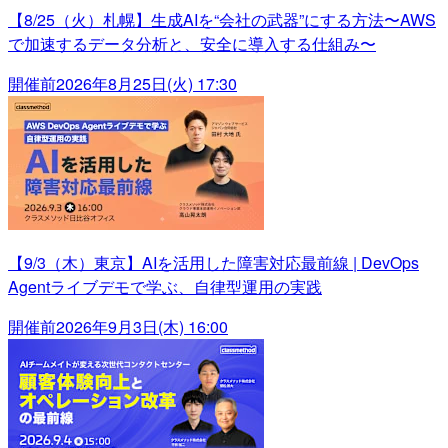
【8/25（火）札幌】生成AIを“会社の武器”にする方法〜AWS
で加速するデータ分析と、安全に導入する仕組み〜
開催前
2026年8月25日(火) 17:30
【9/3（木）東京】AIを活用した障害対応最前線 | DevOps
Agentライブデモで学ぶ、自律型運用の実践
開催前
2026年9月3日(木) 16:00