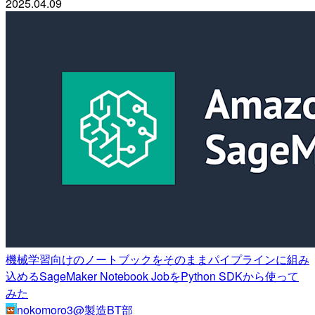
2025.04.09
機械学習向けのノートブックをそのままパイプラインに組み
込めるSageMaker Notebook JobをPython SDKから使って
みた
nokomoro3@製造BT部