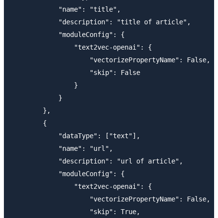
            "name": "title",

            "description": "title of article",

            "moduleConfig": {

                "text2vec-openai": {

                    "vectorizePropertyName": False,

                    "skip": False

                }

            }

        },

        {

            "dataType": ["text"],

            "name": "url",

            "description": "url of article",

            "moduleConfig": {

                "text2vec-openai": {

                    "vectorizePropertyName": False,

                    "skip": True,
