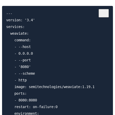
---

version: '3.4'

services:

  weaviate:

    command:

    - --host

    - 0.0.0.0

    - --port

    - '8080'

    - --scheme

    - http

    image: semitechnologies/weaviate:1.19.1

    ports:

    - 8080:8080

    restart: on-failure:0

    environment:
