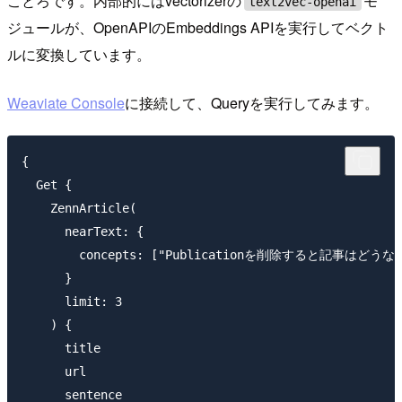
ことろです。内部的にはvectorizerの
モ
text2vec-openai
ジュールが、OpenAPIのEmbeddings APIを実行してベクト
ルに変換しています。
Weaviate Console
に接続して、Queryを実行してみます。
{

  Get {

    ZennArticle(

      nearText: {

        concepts: ["Publicationを削除すると記事はどうな
      }

      limit: 3

    ) {

      title

      url

      sentence
