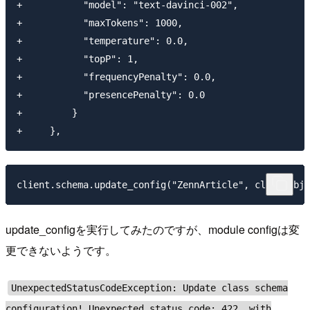
+           "model": "text-davinci-002",

+           "maxTokens": 1000,

+           "temperature": 0.0,

+           "topP": 1,

+           "frequencyPenalty": 0.0,

+           "presencePenalty": 0.0

+         }

update_configを実行してみたのですが、module configは変
更できないようです。
UnexpectedStatusCodeException: Update class schema
configuration! Unexpected status code: 422, with