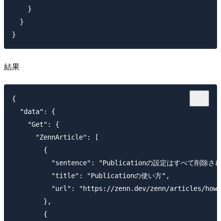
    }

  }

結果
{

  "data": {

    "Get": {

      "ZennArticle": [

        {

          "sentence": "Publicationの設
          "title": "Publicationの使い方",

          "url": "https://zenn.dev/zenn/articles/how-
        },

        {
