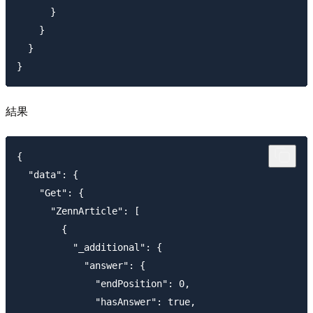
      }

    }

  }

結果
{

  "data": {

    "Get": {

      "ZennArticle": [

        {

          "_additional": {

            "answer": {

              "endPosition": 0,

              "hasAnswer": true,
