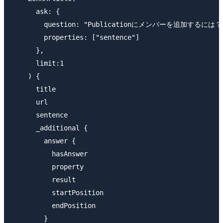
      ask: {

        question: "Publicationにメンバーを追加するには？"
        properties: ["sentence"]

      }, 

      limit:1

    ) {

      title

      url

      sentence

      _additional {

        answer {

          hasAnswer

          property

          result

          startPosition

          endPosition

        }
