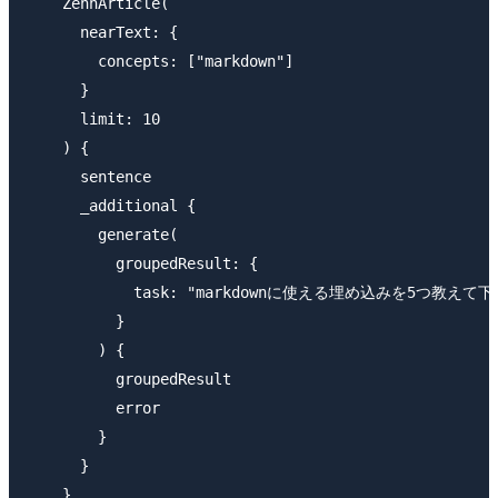
    ZennArticle(

      nearText: {

        concepts: ["markdown"]

      }

      limit: 10

    ) {

      sentence

      _additional {

        generate(

          groupedResult: {

            task: "markdownに使える埋め込みを5つ教えて下
          }

        ) {

          groupedResult

          error

        }

      }

    }
