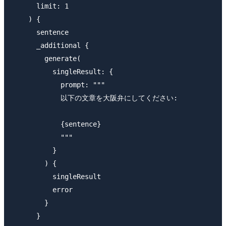
      limit: 1

    ) {

      sentence

      _additional {

        generate(

          singleResult: {

            prompt: """

            以下の文章を大阪弁にしてください:

            {sentence}

            """

          }

        ) {

          singleResult

          error

        }

      }
