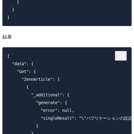
    }

  }

結果
{

  "data": {

    "Get": {

      "ZennArticle": [

        {

          "_additional": {

            "generate": {

              "error": null,

              "singleResult": "\"
            }

          },
