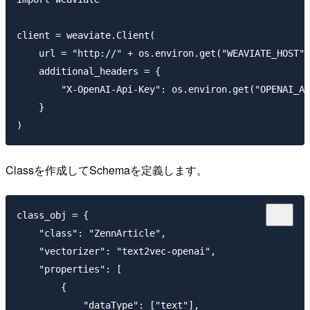
client = weaviate.Client(

    url = "http://" + os.environ.get("WEAVIATE_HOST")
    additional_headers = {

        "X-OpenAI-Api-Key": os.environ.get("OPENAI_AP
    }

Classを作成してSchemaを定義します。
class_obj = {

    "class": "ZennArticle",

    "vectorizer": "text2vec-openai",

    "properties": [

        {

            "dataType": ["text"],
