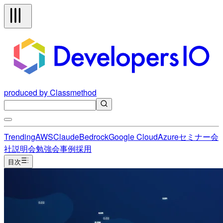
produced by Classmethod
Trending
AWS
Claude
Bedrock
Google Cloud
Azure
セミナー
会
社説明会
勉強会
事例
採用
目次