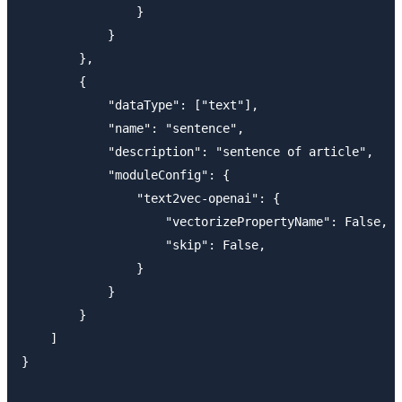
                }

            }

        },

        {

            "dataType": ["text"],

            "name": "sentence",

            "description": "sentence of article",

            "moduleConfig": {

                "text2vec-openai": {

                    "vectorizePropertyName": False,

                    "skip": False,

                }

            }

        }

    ]

}
