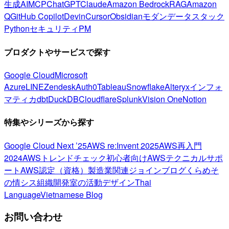
生成AI
MCP
ChatGPT
Claude
Amazon Bedrock
RAG
Amazon
Q
GitHub Copilot
Devin
Cursor
Obsidian
モダンデータスタック
Python
セキュリティ
PM
プロダクトやサービスで探す
Google Cloud
Microsoft
Azure
LINE
Zendesk
Auth0
Tableau
Snowflake
Alteryx
インフォ
マティカ
dbt
DuckDB
Cloudflare
Splunk
Vision One
Notion
特集やシリーズから探す
Google Cloud Next ’25
AWS re:Invent 2025
AWS再入門
2024
AWSトレンドチェック
初心者向け
AWSテクニカルサポ
ート
AWS認定（資格）
製造業関連
ジョインブログ
くらめそ
の情シス
組織開発室の活動
デザイン
Thai
Language
Vietnamese Blog
お問い合わせ