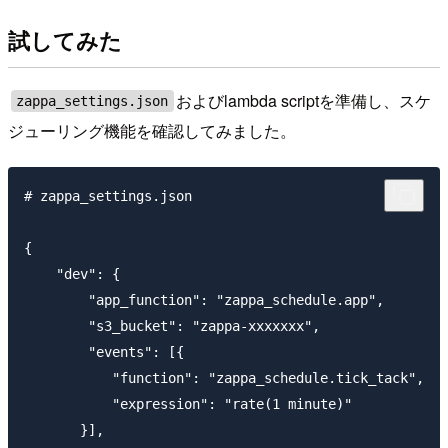
試してみた
およびlambda scriptを準備し、スケ
zappa_settings.json
ジューリング機能を確認してみました。
# zappa_settings.json

{

    "dev": {

        "app_function": "zappa_schedule.app",

        "s3_bucket": "zappa-xxxxxxx",

        "events": [{

           "function": "zappa_schedule.tick_tack",

           "expression": "rate(1 minute)"

       }],
