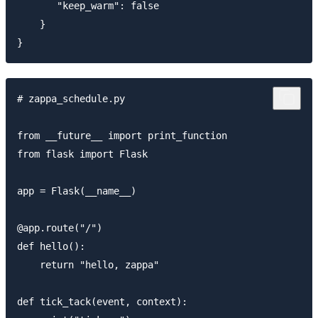
       "keep_warm": false

    }

# zappa_schedule.py

from __future__ import print_function

from flask import Flask

app = Flask(__name__)

@app.route("/")

def hello():

    return "hello, zappa"

def tick_tack(event, context):
