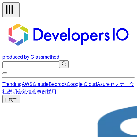
produced by Classmethod
Trending
AWS
Claude
Bedrock
Google Cloud
Azure
セミナー
会
社説明会
勉強会
事例
採用
目次