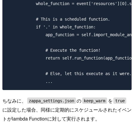
            whole_function = event['resources'][0].sp
            # This is a scheduled function.

            if '.' in whole_function:

                app_function = self.import_module_and
                # Execute the function!

                return self.run_function(app_function
                # Else, let this execute as it were.

ちなみに、
の
を
zappa_settings.json
keep_warm
true
に設定した場合、同様に定期的にスケジュールされたイベン
トがlambda Functionに対して実行されます。