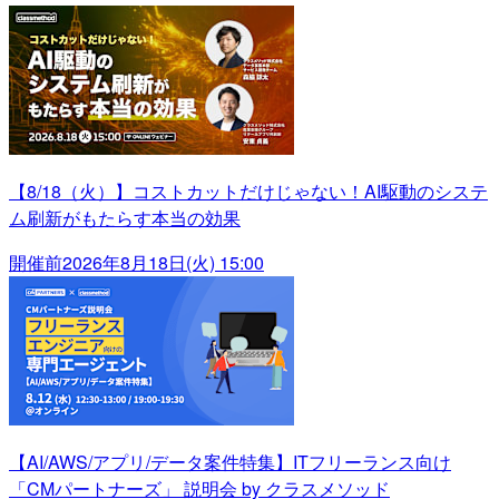
【8/18（火）】コストカットだけじゃない！AI駆動のシステ
ム刷新がもたらす本当の効果
開催前
2026年8月18日(火) 15:00
【AI/AWS/アプリ/データ案件特集】ITフリーランス向け
「CMパートナーズ」 説明会 by クラスメソッド