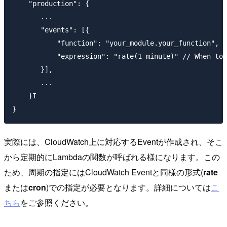
    "production": {

       ...

       "events": [{

           "function": "your_module.your_function", /
           "expression": "rate(1 minute)" // When to 
       }],

       ...

    }I

実際には、CloudWatch上に対応するEventが作成され、そこ
から定期的にLambdaの関数が呼ばれる様になります。この
ため、周期の指定にはCloudWatch Eventと同様の形式(
rate
または
cron
)での指定が必要となります。詳細については
こ
ちら
をご参照ください。