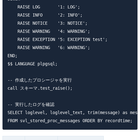
    RAISE LOG       '1: LOG';

    RAISE INFO      '2: INFO';

    RAISE NOTICE    '3: NOTICE';

    RAISE WARNING   '4: WARNING';

    RAISE EXCEPTION '5: EXCEPTION test';

    RAISE WARNING   '6: WARNING';

END;

$$ LANGUAGE plpgsql;

-- 作成したプロシージャを実行

call スキーマ.test_raise();

-- 実行したログを確認

SELECT loglevel, loglevel_text, trim(message) as mess