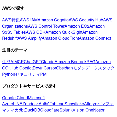
AWSで探す
AWS特集
AWS IAM
Amazon Cognito
AWS Security Hub
AWS
Organizations
AWS Control Tower
Amazon EC2
Amazon
S3
S3 Tables
AWS CDK
Amazon QuickSight
Amazon
Redshift
AWS Amplify
Amazon CloudFront
Amazon Connect
注目のテーマ
生成AI
MCP
ChatGPT
Claude
Amazon Bedrock
RAG
Amazon
Q
GitHub Copilot
Devin
Cursor
Obsidian
モダンデータスタック
Python
セキュリティ
PM
プロダクトやサービスで探す
Google Cloud
Microsoft
Azure
LINE
Zendesk
Auth0
Tableau
Snowflake
Alteryx
インフォ
マティカ
dbt
DuckDB
Cloudflare
Splunk
Vision One
Notion