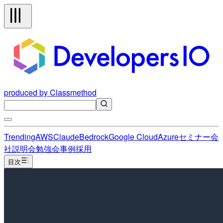
produced by Classmethod
Trending
AWS
Claude
Bedrock
Google Cloud
Azure
セミナー
会
社説明会
勉強会
事例
採用
目次