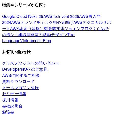
特集やシリーズから探す
Google Cloud Next ’25
AWS re:Invent 2025
AWS再入門
2024
AWSトレンドチェック
初心者向け
AWSテクニカルサポ
ート
AWS認定（資格）
製造業関連
ジョインブログ
くらめそ
の情シス
組織開発室の活動
デザイン
Thai
Language
Vietnamese Blog
お問い合わせ
クラスメソッドへの問い合わせ
DevelopersIOへのご意見
AWSに関するご相談
資料ダウンロード
メールマガジン登録
セミナー情報
採用情報
会社説明会
勉強会