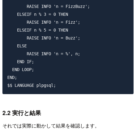
        RAISE INFO 'n = FizzBuzz';

    ELSEIF n % 3 = 0 THEN

        RAISE INFO 'n = Fizz';

    ELSEIF n % 5 = 0 THEN

        RAISE INFO 'n = Buzz';

    ELSE

        RAISE INFO 'n = %', n;

    END IF;

  END LOOP;

END;

2.2 実行と結果
それでは実際に動かして結果を確認します。