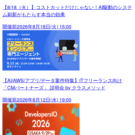
【8/18（火）】コストカットだけじゃない！AI駆動のシステ
ム刷新がもたらす本当の効果
開催前
2026年8月18日(火) 15:00
【AI/AWS/アプリ/データ案件特集】ITフリーランス向け
「CMパートナーズ」 説明会 by クラスメソッド
開催前
2026年8月12日(水) 19:00