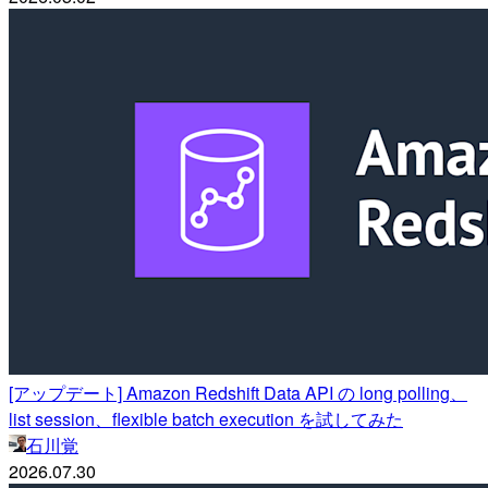
[アップデート] Amazon Redshift Data API の long polling、
list session、flexible batch execution を試してみた
石川覚
2026.07.30