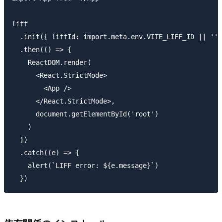
liff

  .init({ liffId: import.meta.env.VITE_LIFF_ID || '' 
  .then(() => {

    ReactDOM.render(

      <React.StrictMode>

        <App />

      </React.StrictMode>,

      document.getElementById('root')

    )

  })

  .catch((e) => {

    alert(`LIFF error: ${e.message}`)
