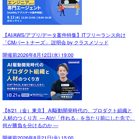
【AI/AWS/アプリ/データ案件特集】ITフリーランス向け
「CMパートナーズ」 説明会 by クラスメソッド
開催前
2026年8月12日(水) 19:00
【8/21（金）東京】 AI駆動開発時代の、プロダクト組織と
人材のつくり方 ― AIが「作れる」を当たり前にした先で、
何が勝負を分けるのか ―
開催前
2026年8月21日(金) 15:00