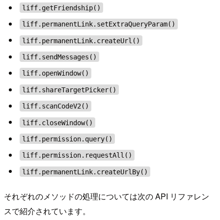
liff.getFriendship()
liff.permanentLink.setExtraQueryParam()
liff.permanentLink.createUrl()
liff.sendMessages()
liff.openWindow()
liff.shareTargetPicker()
liff.scanCodeV2()
liff.closeWindow()
liff.permission.query()
liff.permission.requestAll()
liff.permanentLink.createUrlBy()
それぞれのメソッドの処理については次の API リファレン
スで紹介されています。