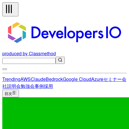
produced by Classmethod
Trending
AWS
Claude
Bedrock
Google Cloud
Azure
セミナー
会
社説明会
勉強会
事例
採用
目次