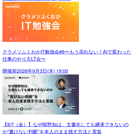
クラメソふくおかIT勉強会#6〜もう戻れない！AIで変わった
仕事のやり方LT会〜
開催前
2026年9月3日(木) 19:00
【8/7（金）】なぜ暗黙知は、文書化しても継承できないの
か"書けない判断"を本人のまま残す方法と実装