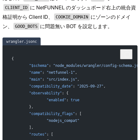
に NetFUNNEL のダッシュボード右上の統合資
CLIENT_ID
格証明から Client ID、
にゾーンのドメイ
COOKIE_DOMAIN
ン、
に問題無い BOT を設定します。
GOOD_BOTS
wrangler.jsonc
{
        "$schema"
: 
"node_modules/wrangler/config-schema.js
        "name"
: 
"netfunnel-1"
,
        "main"
: 
"src/index.js"
,
        "compatibility_date"
: 
"2025-09-27"
,
        "observability"
: {
                "enabled"
: 
true
        },
        "compatibility_flags"
: [
                "nodejs_compat"
        ],
        "routes"
: [