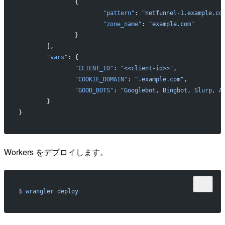
                {
                        "pattern"
: 
"netfunnel-1.example.co
                        "zone_name"
: 
"example.com"
                }
        ],
        "vars"
: {
                "CLIENT_ID"
: 
"<<client-id>>"
,
                "COOKIE_DOMAIN"
: 
".example.com"
,
                "GOOD_BOTS"
: 
"Googlebot, Bingbot, Slurp, A
        }
}
Workers をデプロイします。
$
 wrangler
 deploy