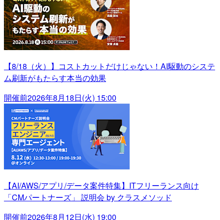
【8/18（火）】コストカットだけじゃない！AI駆動のシステ
ム刷新がもたらす本当の効果
開催前
2026年8月18日(火) 15:00
【AI/AWS/アプリ/データ案件特集】ITフリーランス向け
「CMパートナーズ」 説明会 by クラスメソッド
開催前
2026年8月12日(水) 19:00