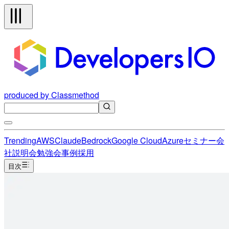
produced by Classmethod
Trending
AWS
Claude
Bedrock
Google Cloud
Azure
セミナー
会
社説明会
勉強会
事例
採用
目次