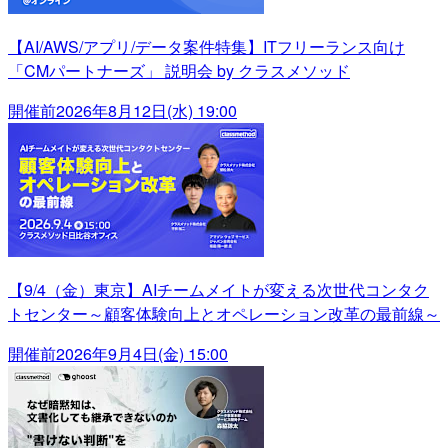
【AI/AWS/アプリ/データ案件特集】ITフリーランス向け
「CMパートナーズ」 説明会 by クラスメソッド
開催前
2026年8月12日(水) 19:00
【9/4（金）東京】AIチームメイトが変える次世代コンタク
トセンター～顧客体験向上とオペレーション改革の最前線～
開催前
2026年9月4日(金) 15:00