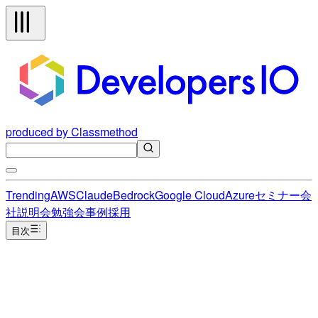
produced by Classmethod
Trending
AWS
Claude
Bedrock
Google Cloud
Azure
セミナー
会
社説明会
勉強会
事例
採用
目次