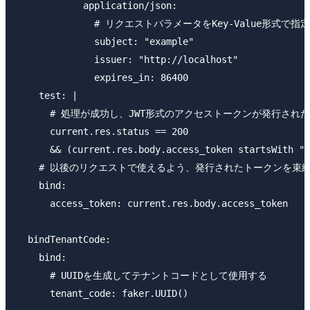
            application/json:

              # リクエストパラメータをKey-Value形式で指定
              subject: "example"

              issuer: "http://localhost"

              expires_in: 86400

    test: |

      # 処理が成功し、JWT形式のアクセストークンが発行された
      current.res.status == 200

      && (current.res.body.access_token startsWith "e
    # 以後のリクエストで使えるよう、発行されたトークンを束縛
    bind:

      access_token: current.res.body.access_token

  bindTenantCode:

    bind:

      # UUIDを生成してテナントコードとして使用する

      tenant_code: faker.UUID()
