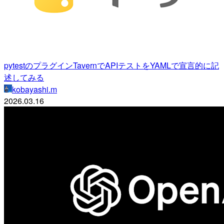
pytestのプラグインTavernでAPIテストをYAMLで宣言的に記
述してみる
kobayashi.m
2026.03.16