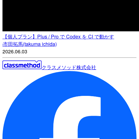
【個人プラン】Plus / Pro で Codex を CI で動かす
市田拓馬(takuma ichida)
i
2026.06.03
クラスメソッド株式会社