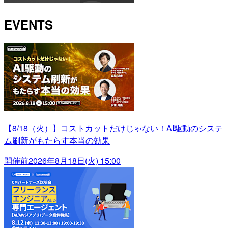
EVENTS
【8/18（火）】コストカットだけじゃない！AI駆動のシステ
ム刷新がもたらす本当の効果
開催前
2026年8月18日(火) 15:00