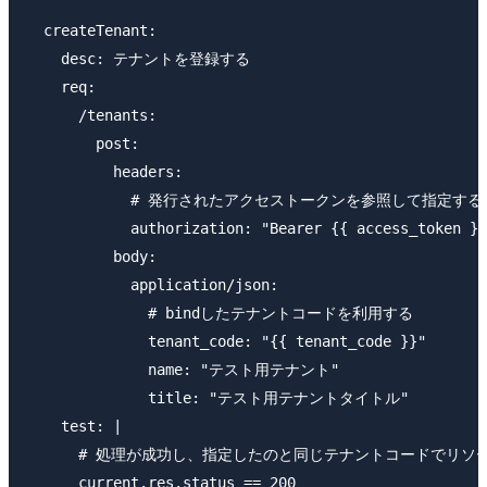
  createTenant:

    desc: テナントを登録する

    req:

      /tenants:

        post:

          headers:

            # 発行されたアクセストークンを参照して指定する

            authorization: "Bearer {{ access_token }}
          body:

            application/json:

              # bindしたテナントコードを利用する

              tenant_code: "{{ tenant_code }}"

              name: "テスト用テナント"

              title: "テスト用テナントタイトル"

    test: |

      # 処理が成功し、指定したのと同じテナントコードでリソ
      current.res.status == 200
