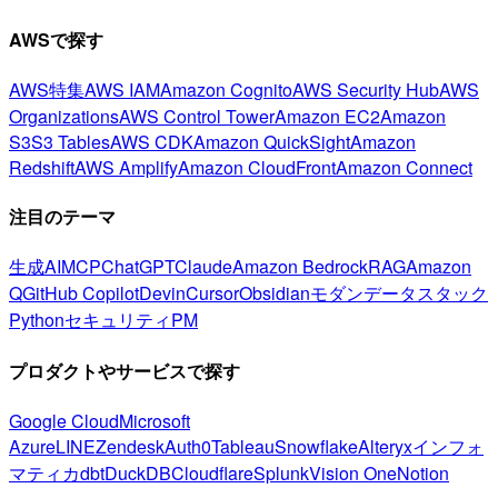
AWSで探す
AWS特集
AWS IAM
Amazon Cognito
AWS Security Hub
AWS
Organizations
AWS Control Tower
Amazon EC2
Amazon
S3
S3 Tables
AWS CDK
Amazon QuickSight
Amazon
Redshift
AWS Amplify
Amazon CloudFront
Amazon Connect
注目のテーマ
生成AI
MCP
ChatGPT
Claude
Amazon Bedrock
RAG
Amazon
Q
GitHub Copilot
Devin
Cursor
Obsidian
モダンデータスタック
Python
セキュリティ
PM
プロダクトやサービスで探す
Google Cloud
Microsoft
Azure
LINE
Zendesk
Auth0
Tableau
Snowflake
Alteryx
インフォ
マティカ
dbt
DuckDB
Cloudflare
Splunk
Vision One
Notion