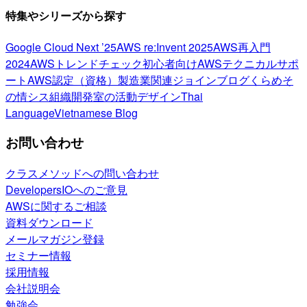
特集やシリーズから探す
Google Cloud Next ’25
AWS re:Invent 2025
AWS再入門
2024
AWSトレンドチェック
初心者向け
AWSテクニカルサポ
ート
AWS認定（資格）
製造業関連
ジョインブログ
くらめそ
の情シス
組織開発室の活動
デザイン
Thai
Language
Vietnamese Blog
お問い合わせ
クラスメソッドへの問い合わせ
DevelopersIOへのご意見
AWSに関するご相談
資料ダウンロード
メールマガジン登録
セミナー情報
採用情報
会社説明会
勉強会