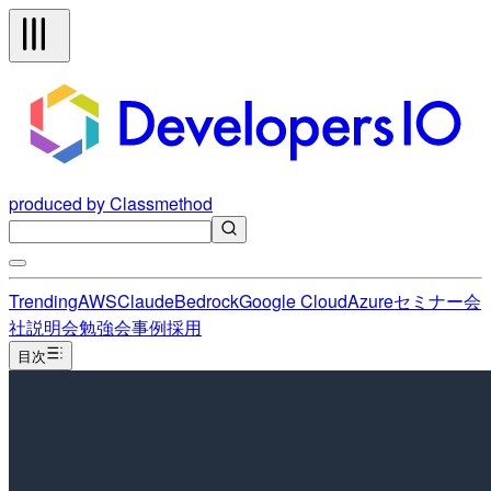
produced by Classmethod
Trending
AWS
Claude
Bedrock
Google Cloud
Azure
セミナー
会
社説明会
勉強会
事例
採用
目次