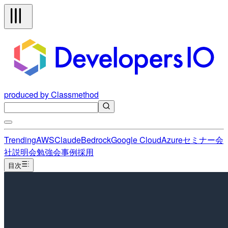
produced by Classmethod
Trending
AWS
Claude
Bedrock
Google Cloud
Azure
セミナー
会
社説明会
勉強会
事例
採用
目次