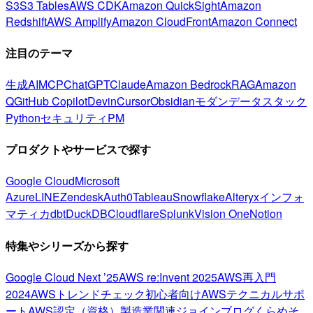
S3
S3 Tables
AWS CDK
Amazon QuickSight
Amazon
Redshift
AWS Amplify
Amazon CloudFront
Amazon Connect
注目のテーマ
生成AI
MCP
ChatGPT
Claude
Amazon Bedrock
RAG
Amazon
Q
GitHub Copilot
Devin
Cursor
Obsidian
モダンデータスタック
Python
セキュリティ
PM
プロダクトやサービスで探す
Google Cloud
Microsoft
Azure
LINE
Zendesk
Auth0
Tableau
Snowflake
Alteryx
インフォ
マティカ
dbt
DuckDB
Cloudflare
Splunk
Vision One
Notion
特集やシリーズから探す
Google Cloud Next ’25
AWS re:Invent 2025
AWS再入門
2024
AWSトレンドチェック
初心者向け
AWSテクニカルサポ
ート
AWS認定（資格）
製造業関連
ジョインブログ
くらめそ