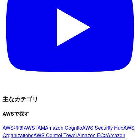
主なカテゴリ
AWSで探す
AWS特集
AWS IAM
Amazon Cognito
AWS Security Hub
AWS
Organizations
AWS Control Tower
Amazon EC2
Amazon