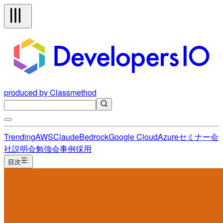
produced by Classmethod
Trending
AWS
Claude
Bedrock
Google Cloud
Azure
セミナー
会
社説明会
勉強会
事例
採用
目次