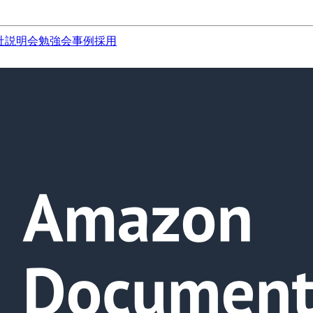
社説明会
勉強会
事例
採用