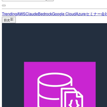
Trending
AWS
Claude
Bedrock
Google Cloud
Azure
セミナー
会
目次