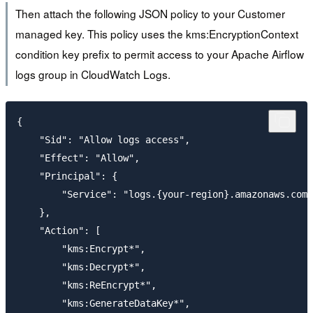
Then attach the following JSON policy to your Customer
managed key. This policy uses the kms:EncryptionContext
condition key prefix to permit access to your Apache Airflow
logs group in CloudWatch Logs.
{

    "Sid": "Allow logs access",

    "Effect": "Allow",

    "Principal": {

        "Service": "logs.{your-region}.amazonaws.com"

    },

    "Action": [

        "kms:Encrypt*",

        "kms:Decrypt*",

        "kms:ReEncrypt*",

        "kms:GenerateDataKey*",
