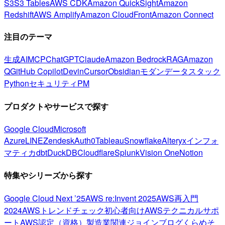
S3
S3 Tables
AWS CDK
Amazon QuickSight
Amazon
Redshift
AWS Amplify
Amazon CloudFront
Amazon Connect
注目のテーマ
生成AI
MCP
ChatGPT
Claude
Amazon Bedrock
RAG
Amazon
Q
GitHub Copilot
Devin
Cursor
Obsidian
モダンデータスタック
Python
セキュリティ
PM
プロダクトやサービスで探す
Google Cloud
Microsoft
Azure
LINE
Zendesk
Auth0
Tableau
Snowflake
Alteryx
インフォ
マティカ
dbt
DuckDB
Cloudflare
Splunk
Vision One
Notion
特集やシリーズから探す
Google Cloud Next ’25
AWS re:Invent 2025
AWS再入門
2024
AWSトレンドチェック
初心者向け
AWSテクニカルサポ
ート
AWS認定（資格）
製造業関連
ジョインブログ
くらめそ