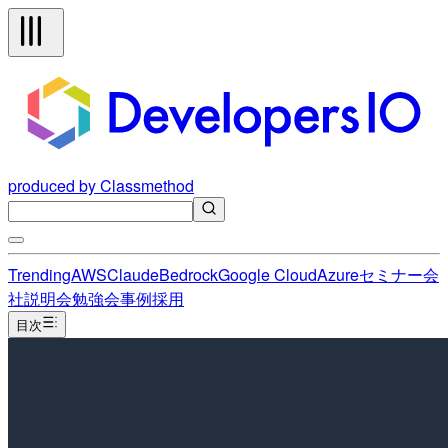
produced by Classmethod
Trending
AWS
Claude
Bedrock
Google Cloud
Azure
セミナー
会
社説明会
勉強会
事例
採用
目次