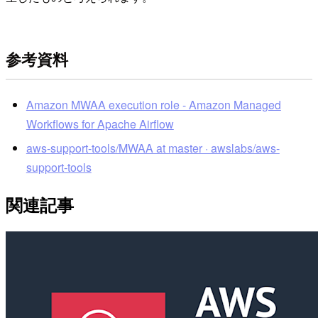
参考資料
Amazon MWAA execution role - Amazon Managed
Workflows for Apache Airflow
aws-support-tools/MWAA at master · awslabs/aws-
support-tools
関連記事