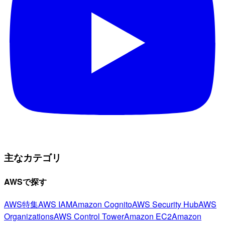
主なカテゴリ
AWSで探す
AWS特集
AWS IAM
Amazon Cognito
AWS Security Hub
AWS
Organizations
AWS Control Tower
Amazon EC2
Amazon