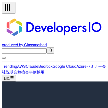
produced by Classmethod
Trending
AWS
Claude
Bedrock
Google Cloud
Azure
セミナー
会
社説明会
勉強会
事例
採用
目次