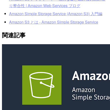
り整合性 | Amazon Web Services ブログ
Amazon Simple Storage Service (Amazon S3) ⼊⾨編
Amazon S3 とは - Amazon Simple Storage Service
関連記事